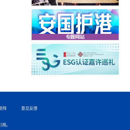
矩阵
意见反馈
引用。
返回顶部