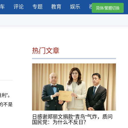
车
评论
专题
教育
娱乐
视频
简体/繁體切換
热门文章
利”。
的不是
日感谢郑丽文捐款“青鸟”气炸，质问
国民党：为什么不反日？