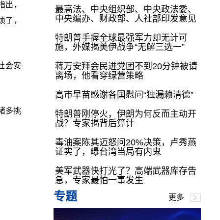
指出，
最高法、中央组织部、中央政法委、
中央编办、财政部、人社部印发意见
烦了，
特朗普手握全球最强军力却无计可
施，外媒揭美伊战争“无解三选一”
社会安
蒋万安拜会民进党团不到20分钟被请
离场，他看穿绿营策略
高市早苗感谢各国慰问“独漏赖清德”
诸多挑
特朗普刚停火，伊朗为何反而主动开
战？专家揭背后算计
毒油案陈其迈怒问20%决策，卢秀燕
证实了，曝台湾当局有内鬼
美军武器快打光了？高端武器库存告
急，专家最怕一事发生
专题
更多