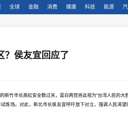
湾
全球
金融
消费
健康
科技
能源
汽
键区？侯友宜回应了
职中的新竹市长高虹安全数过关，蓝白两党将此视为“台湾人民的大胜
合作试炼场。对此，新北市长侯友宜呼吁放下对立，强调人民渴望