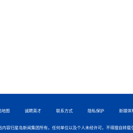
站地图
诚聘英才
联系方式
隐私保护
新媒体
站内容归星岛新闻集团所有，任何单位以及个人未经许可，不得擅自转载