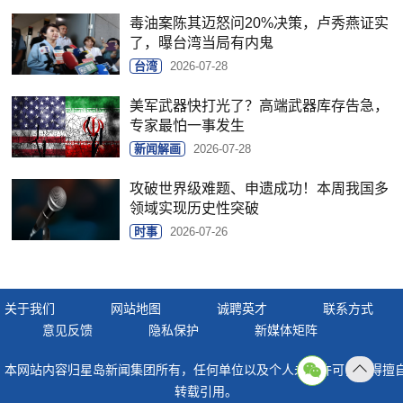
毒油案陈其迈怒问20%决策，卢秀燕证实
了，曝台湾当局有内鬼
台湾
2026-07-28
美军武器快打光了？高端武器库存告急，
专家最怕一事发生
新闻解画
2026-07-28
攻破世界级难题、申遗成功！本周我国多
领域实现历史性突破
时事
2026-07-26
关于我们
网站地图
诚聘英才
联系方式
意见反馈
隐私保护
新媒体矩阵
本网站内容归星岛新闻集团所有，任何单位以及个人未经许可，不得擅
返回
转载引用。