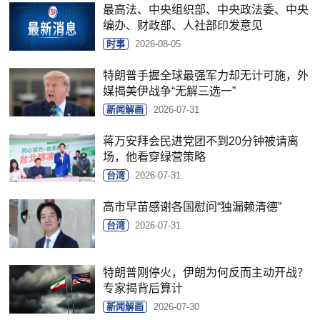
最高法、中央组织部、中央政法委、中央
编办、财政部、人社部印发意见
时事
2026-08-05
特朗普手握全球最强军力却无计可施，外
媒揭美伊战争“无解三选一”
新闻解画
2026-07-31
蒋万安拜会民进党团不到20分钟被请离
场，他看穿绿营策略
台湾
2026-07-31
高市早苗感谢各国慰问“独漏赖清德”
台湾
2026-07-31
特朗普刚停火，伊朗为何反而主动开战？
专家揭背后算计
新闻解画
2026-07-30