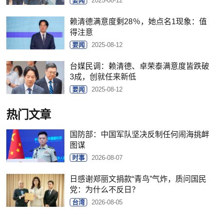
要闻
2025-08-12
赖清德满意度剩28％，她点名1现象：值
得注意
要闻
2025-08-12
台媒民调：赖清德、卓荣泰满意度皆跌破
3成，创就任来新低
要闻
2025-08-12
热门文章
国防部：中国军队坚决反制任何闹海挑衅
图谋
时事
2026-08-07
日感谢郑丽文捐款“青鸟”气炸，质问国民
党：为什么不反日？
台湾
2026-08-05