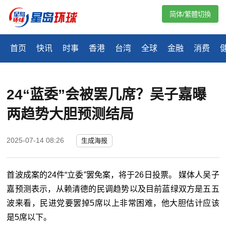
简体/繁體切換
首页
快讯
时事
香港
台湾
全球
金融
消费
24“蓝委”会被罢几席？吴子嘉曝
两趋势大胆预测结局
2025-07-14 08:26
生成海报
首波成案的24件“立委”罢免案，将于26日投票。 媒体人吴子
嘉预测表示，从赖清德的民调趋势以及目前蓝绿双方是五五
波来看，民进党要罢掉5席以上非常困难，他大胆估计应该
是5席以下。