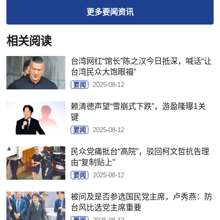
更多
要闻
资讯
相关阅读
台湾网红“馆长”陈之汉今日抵深，喊话“让
台湾民众大饱眼福”
要闻
2025-08-12
赖清德声望“雪崩式下跌”，游盈隆曝1关
键
要闻
2025-08-12
民众党痛批台“高院”，驳回柯文哲抗告理
由“复制贴上”
要闻
2025-08-12
被问及是否参选国民党主席，卢秀燕：防
台风比选党主席重要