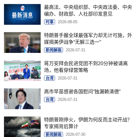
最高法、中央组织部、中央政法委、中央
编办、财政部、人社部印发意见
时事
2026-08-05
特朗普手握全球最强军力却无计可施，外
媒揭美伊战争“无解三选一”
新闻解画
2026-07-31
蒋万安拜会民进党团不到20分钟被请离
场，他看穿绿营策略
台湾
2026-07-31
高市早苗感谢各国慰问“独漏赖清德”
台湾
2026-07-31
特朗普刚停火，伊朗为何反而主动开战？
专家揭背后算计
新闻解画
2026-07-30