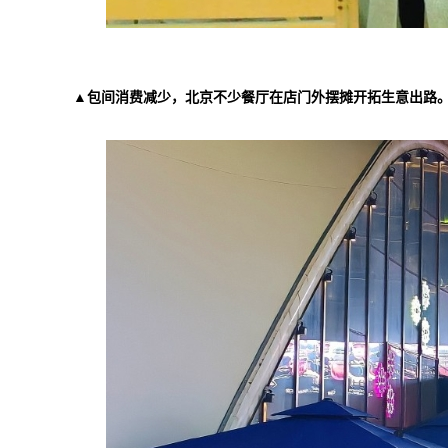
▲包间消费减少，北京不少餐厅在店门外摆摊开拓生意出路