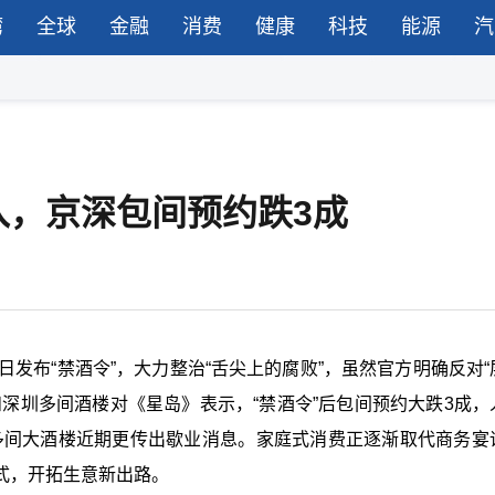
湾
全球
金融
消费
健康
科技
能源
汽
入，京深包间预约跌3成
近日发布“禁酒令”，大力整治“舌尖上的腐败”，虽然官方明确反对
深圳多间酒楼对《星岛》表示，“禁酒令”后包间预约大跌3成，
州多间大酒楼近期更传出歇业消息。家庭式消费正逐渐取代商务宴
式，开拓生意新出路。