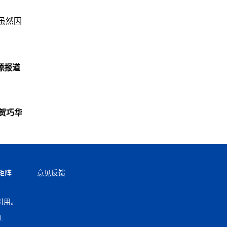
虽然因
源报道
贺巧华
矩阵
意见反馈
引用。
返回顶部
.