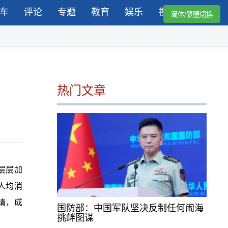
车
评论
专题
教育
娱乐
视频
简体/繁體切換
热门文章
“层层加
人均消
请，成
国防部：中国军队坚决反制任何闹海
挑衅图谋