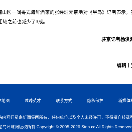
深圳南山区一间粤式海鲜酒家的张经理无奈地对《星岛》记者表示，
相较之前也减少了3成。
驻京记者杨浚
编辑︱
站地图
诚聘英才
联系方式
隐私保护
新媒体
站内容归星岛新闻集团所有，任何单位以及个人未经许可，不得擅自转载
星岛环球网版权所有 Copyright © 2005-2026 Stnn.cc All Rights Reserved