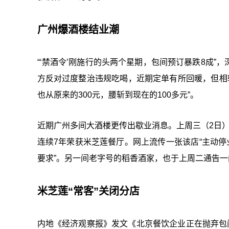
广州爆酒楼结业潮
“‘禁酒令’刚施行的头两个星期，包间预订暴跌8成
方反对过度整治违规吃喝，近期定单有所回暖，但相较
也从原来的300元，腰斩到现在的100多元”。
近期广州多间大酒楼更传出歇业消息。上周三（2日）
连续7年荣获米芝莲餐厅。网上流传一张该店“主动停
要求”。另一间老字号的稻香酒家，也于上周二通告一
米芝莲“常客”关闭分店
内地《经济观察报》发文《北京餐饮企业正在抛弃包