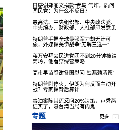
日感谢郑丽文捐款“青鸟”气炸，质问
国民党：为什么不反日？
最高法、中央组织部、中央政法委、
中央编办、财政部、人社部印发意见
特朗普手握全球最强军力却无计可
施，外媒揭美伊战争“无解三选一”
蒋万安拜会民进党团不到20分钟被请
离场，他看穿绿营策略
高市早苗感谢各国慰问“独漏赖清德”
特朗普刚停火，伊朗为何反而主动开
战？专家揭背后算计
毒油案陈其迈怒问20%决策，卢秀燕
证实了，曝台湾当局有内鬼
专题
更多