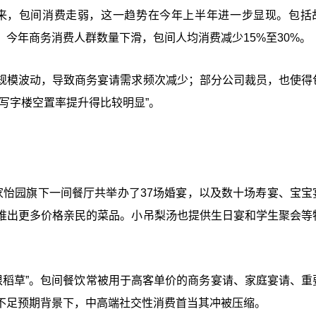
以来，包间消费走弱，这一趋势在今年上半年进一步显现。包括
今年商务消费人群数量下滑，包间人均消费减少15%至30%。
规模波动，导致商务宴请需求频次减少；部分公司裁员，也使得
写字楼空置率提升得比较明显”。
家怡园旗下一间餐厅共举办了37场婚宴，以及数十场寿宴、宝宝
推出更多价格亲民的菜品。小吊梨汤也提供生日宴和学生聚会等
一根稻草”。包间餐饮常被用于高客单价的商务宴请、家庭宴请、重
不足预期背景下，中高端社交性消费首当其冲被压缩。