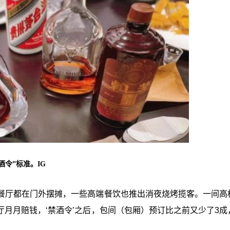
令”标准。IG
餐厅都在门外摆摊，一些高端餐饮也推出消夜烧烤揽客。一间高
厅月月赔钱，‘禁酒令’之后，包间（包厢）预订比之前又少了3成