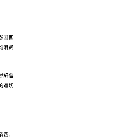
然因官
均消费
然轩曾
的逼切
消费，