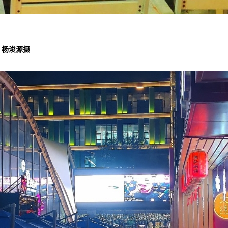
。杨浚源摄