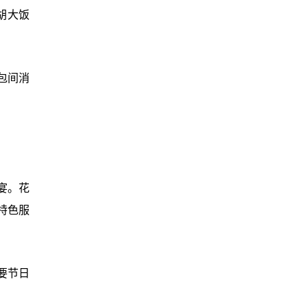
胡大饭
包间消
宴。花
特色服
要节日