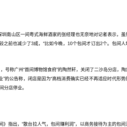
”，深圳南山区一间粤式海鲜酒家的张经理也无奈地对记者表示，虽
之前也减少了3成，“比如今晚，10个包间才订出2个。包间人
，号称广州“首间博物馆食府”的陶然轩，关闭了二沙岛分店，陶
业”的公告称，闭店是因为“高档消费确实已经不再适应时代形势
间分店停业。
间》指出，“散台拉人气，包间赚利润”，以商务接待为主的包间