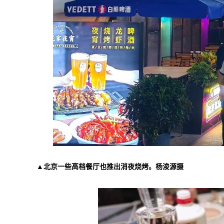
▲北京一些高档餐厅也推出消夜烧烤。杨浚源摄