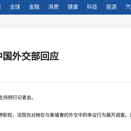
湾
全球
金融
消费
健康
科技
能源
汽
中国外交部回应
主持例行记者会。
停职权，法院也对她在与柬埔寨的外交中的争议行为展开调查。