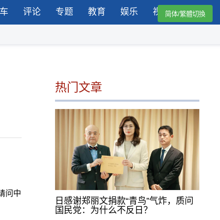
车
评论
专题
教育
娱乐
视频
简体/繁體切換
热门文章
请问中
日感谢郑丽文捐款“青鸟”气炸，质问
国民党：为什么不反日？