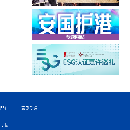
矩阵
意见反馈
引用。
返回顶部