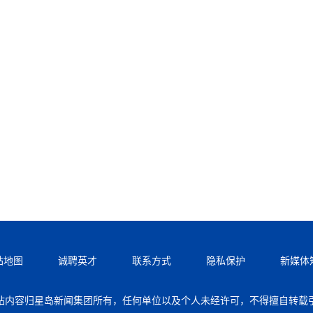
站地图
诚聘英才
联系方式
隐私保护
新媒体
站内容归星岛新闻集团所有，任何单位以及个人未经许可，不得擅自转载