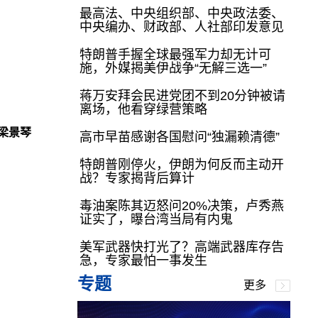
最高法、中央组织部、中央政法委、
中央编办、财政部、人社部印发意见
特朗普手握全球最强军力却无计可
施，外媒揭美伊战争“无解三选一”
蒋万安拜会民进党团不到20分钟被请
离场，他看穿绿营策略
梁景琴
高市早苗感谢各国慰问“独漏赖清德”
特朗普刚停火，伊朗为何反而主动开
战？专家揭背后算计
毒油案陈其迈怒问20%决策，卢秀燕
证实了，曝台湾当局有内鬼
美军武器快打光了？高端武器库存告
急，专家最怕一事发生
专题
更多