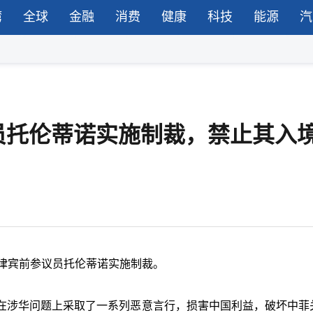
湾
全球
金融
消费
健康
科技
能源
汽
员托伦蒂诺实施制裁，禁止其入
律宾前参议员托伦蒂诺实施制裁。
在涉华问题上采取了一系列恶意言行，损害中国利益，破坏中菲