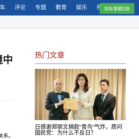
车
评论
专题
教育
娱乐
视频
简体/繁體切換
热门文章
境中
日感谢郑丽文捐款“青鸟”气炸，质问
国民党：为什么不反日？
关系。