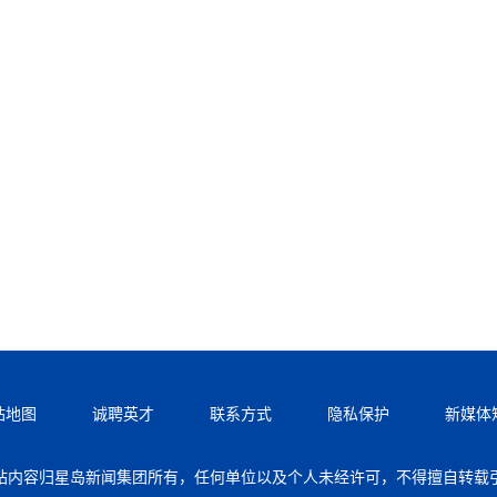
站地图
诚聘英才
联系方式
隐私保护
新媒体
站内容归星岛新闻集团所有，任何单位以及个人未经许可，不得擅自转载