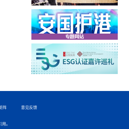
矩阵
意见反馈
引用。
返回顶部