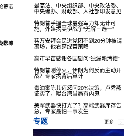
最高法、中央组织部、中央政法委、
伦蒂诺
中央编办、财政部、人社部印发意见
特朗普手握全球最强军力却无计可
施，外媒揭美伊战争“无解三选一”
蒋万安拜会民进党团不到20分钟被请
胡影雅
离场，他看穿绿营策略
高市早苗感谢各国慰问“独漏赖清德”
特朗普刚停火，伊朗为何反而主动开
战？专家揭背后算计
毒油案陈其迈怒问20%决策，卢秀燕
证实了，曝台湾当局有内鬼
美军武器快打光了？高端武器库存告
急，专家最怕一事发生
专题
更多