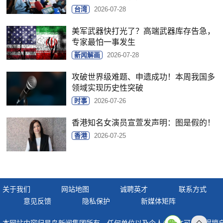
台湾
2026-07-28
美军武器快打光了？高端武器库存告急，
专家最怕一事发生
新闻解画
2026-07-28
攻破世界级难题、申遗成功！本周我国多
领域实现历史性突破
时事
2026-07-26
香港知名女演员宣萱发声明：图是假的！
香港
2026-07-25
关于我们
网站地图
诚聘英才
联系方式
意见反馈
隐私保护
新媒体矩阵
本网站内容归星岛新闻集团所有，任何单位以及个人未经许可，不得擅