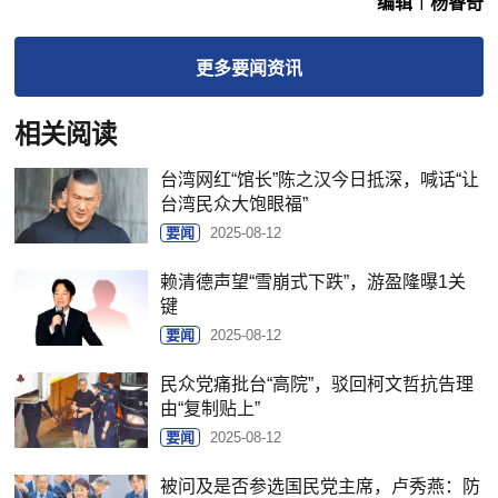
编辑︱杨睿奇
更多
要闻
资讯
相关阅读
台湾网红“馆长”陈之汉今日抵深，喊话“让
台湾民众大饱眼福”
要闻
2025-08-12
赖清德声望“雪崩式下跌”，游盈隆曝1关
键
要闻
2025-08-12
民众党痛批台“高院”，驳回柯文哲抗告理
由“复制贴上”
要闻
2025-08-12
被问及是否参选国民党主席，卢秀燕：防