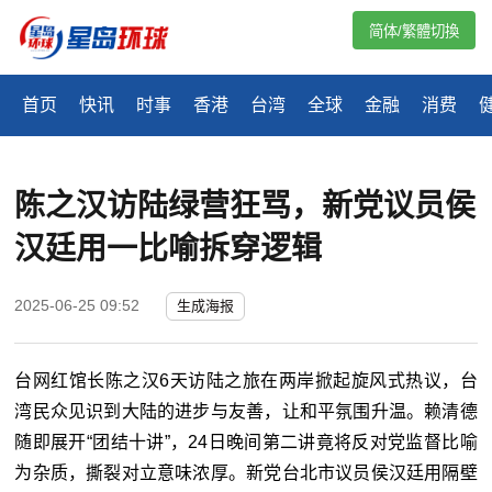
简体/繁體切換
首页
快讯
时事
香港
台湾
全球
金融
消费
陈之汉访陆绿营狂骂，新党议员侯
汉廷用一比喻拆穿逻辑
2025-06-25 09:52
生成海报
台网红馆长陈之汉6天访陆之旅在两岸掀起旋风式热议，台
湾民众见识到大陆的进步与友善，让和平氛围升温。赖清德
随即展开“团结十讲”，24日晚间第二讲竟将反对党监督比喻
为杂质，撕裂对立意味浓厚。新党台北市议员侯汉廷用隔壁