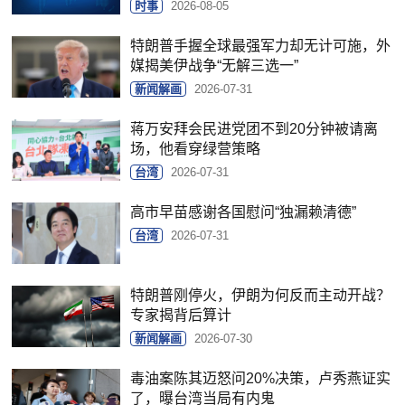
时事
2026-08-05
特朗普手握全球最强军力却无计可施，外
媒揭美伊战争“无解三选一”
新闻解画
2026-07-31
蒋万安拜会民进党团不到20分钟被请离
场，他看穿绿营策略
台湾
2026-07-31
高市早苗感谢各国慰问“独漏赖清德”
台湾
2026-07-31
特朗普刚停火，伊朗为何反而主动开战？
专家揭背后算计
新闻解画
2026-07-30
毒油案陈其迈怒问20%决策，卢秀燕证实
了，曝台湾当局有内鬼