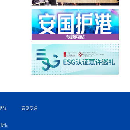
矩阵
意见反馈
引用。
返回顶部