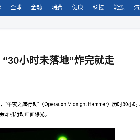
湾
全球
金融
消费
健康
科技
能源
汽
“30小时未落地”炸完就走
行动”（Operation Midnight Hammer）历时30小
2轰炸机行动画面曝光。