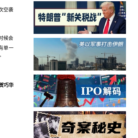
次空袭
么时候会
有单一
”
贺巧华