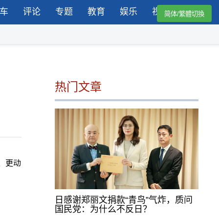
车
评论
专题
教育
娱乐
视频
简体/繁體切換
热门文章
时、更动
日感谢郑丽文捐款“青鸟”气炸，质问
国民党：为什么不反日？