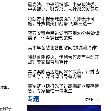
最高法、中央组织部、中央政法委、
中央编办、财政部、人社部印发意见
特朗普手握全球最强军力却无计可
施，外媒揭美伊战争“无解三选一”
蒋万安拜会民进党团不到20分钟被请
离场，他看穿绿营策略
高市早苗感谢各国慰问“独漏赖清德”
特朗普刚停火，伊朗为何反而主动开
战？专家揭背后算计
毒油案陈其迈怒问20%决策，卢秀燕
证实了，曝台湾当局有内鬼
美军武器快打光了？高端武器库存告
的攻击。
急，专家最怕一事发生
专题
更多
2轰炸行