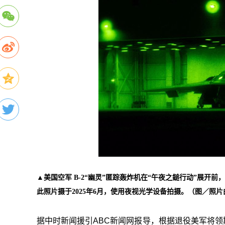
▲美国空军 B-2“幽灵”匿踪轰炸机在“午夜之鎚行动”展
此照片摄于2025年6月，使用夜视光学设备拍摄。（图／照
据中时新闻援引ABC新闻网报导，根据退役美军将领斯帕丁