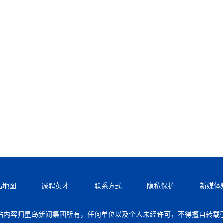
站地图
诚聘英才
联系方式
隐私保护
新媒体
站内容归星岛新闻集团所有，任何单位以及个人未经许可，不得擅自转载