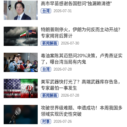
高市早苗感谢各国慰问“独漏赖清德”
台湾
2026-07-31
特朗普刚停火，伊朗为何反而主动开战？
专家揭背后算计
新闻解画
2026-07-30
毒油案陈其迈怒问20%决策，卢秀燕证实
了，曝台湾当局有内鬼
台湾
2026-07-28
美军武器快打光了？高端武器库存告急，
专家最怕一事发生
新闻解画
2026-07-28
攻破世界级难题、申遗成功！本周我国多
领域实现历史性突破
时事
2026-07-26