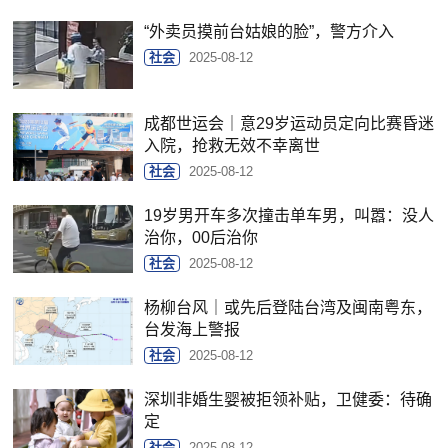
“外卖员摸前台姑娘的脸”，警方介入
社会
2025-08-12
成都世运会｜意29岁运动员定向比赛昏迷
入院，抢救无效不幸离世
社会
2025-08-12
19岁男开车多次撞击单车男，叫嚣：没人
治你，00后治你
社会
2025-08-12
杨柳台风｜或先后登陆台湾及闽南粤东，
台发海上警报
社会
2025-08-12
深圳非婚生婴被拒领补贴，卫健委：待确
定
社会
2025-08-12