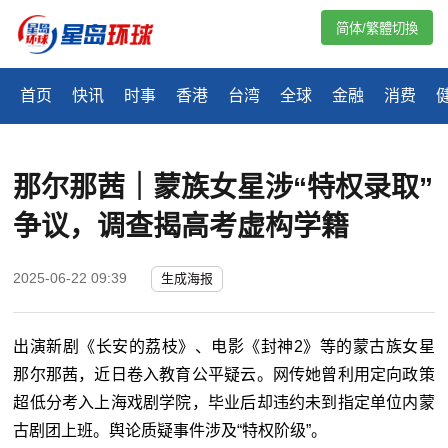
简体/繁體切換
首页
快讯
时事
香港
台湾
全球
金融
消费
那尔那茜｜蒙族女星涉“特权录取”
争议，调查揭高考虚构学籍
2025-06-22 09:39
生成海报
出演新剧《长安的荔枝》、电影《封神
2
》等的蒙古族女星
那尔那茜，近日卷入教育公平疑云。网传她曾利用定向政策
超低分考入上海戏剧学院，毕业后却违约未到指定单位内蒙
古剧团上班。舆论质疑事件涉及“特权阶级”。