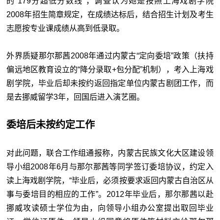
的“179分超低分数线”，调查认为她是按照上海戏剧学院
2008年招生简章规定，在成绩达标后，结合招生计划及考生
志愿按专业课成绩从高到低录取。
外界质疑那尔那茜2008年通过内蒙古“定向委培”政策（扶持
偏远地区教育设立的“降分录取+包分配”机制），考入上海戏
剧学院，毕业后却未按约返回指定单位内蒙古剧团工作，而
是去挪威留学3年，回国后进入演艺圈。
委培后未按约定工作
对此问题，联合工作组通报称，内蒙古民族文化大区建设领
导小组2008年6月与那尔那茜等同学签订委培协议，约定入
读上海戏剧学院，“毕业后，必须按要求返回内蒙古自治区从
事与委培目的相应的工作”。2012年毕业后，那尔那茜以赴
挪威攻读硕士学位为由，向领导小组办公室提出取回毕业