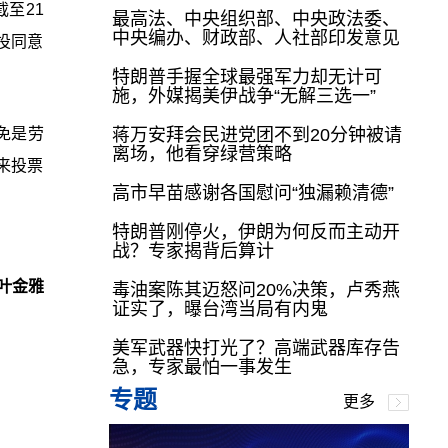
至21
最高法、中央组织部、中央政法委、
中央编办、财政部、人社部印发意见
定投同意
特朗普手握全球最强军力却无计可
施，外媒揭美伊战争“无解三选一”
免是劳
蒋万安拜会民进党团不到20分钟被请
离场，他看穿绿营策略
来投票
高市早苗感谢各国慰问“独漏赖清德”
特朗普刚停火，伊朗为何反而主动开
战？专家揭背后算计
叶金雅
毒油案陈其迈怒问20%决策，卢秀燕
证实了，曝台湾当局有内鬼
美军武器快打光了？高端武器库存告
急，专家最怕一事发生
专题
更多