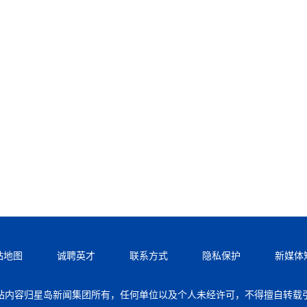
站地图
诚聘英才
联系方式
隐私保护
新媒体
站内容归星岛新闻集团所有，任何单位以及个人未经许可，不得擅自转载