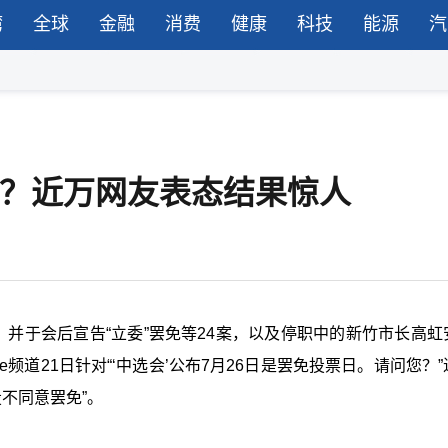
湾
全球
金融
消费
健康
科技
能源
汽
投？近万网友表态结果惊人
，并于会后宣告“立委”罢免等24案，以及停职中的新竹市长高虹
e频道21日针对“‘中选会
’
公布7月26日是罢免投票日。请问您？”
投不同意罢免”。