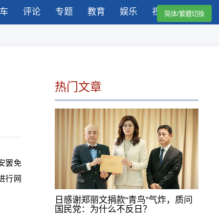
车
评论
专题
教育
娱乐
视频
简体/繁體切換
热门文章
安罢免
进行网
日感谢郑丽文捐款“青鸟”气炸，质问
国民党：为什么不反日？