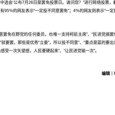
‘中选会
’
公布7月26日是罢免投票日。请问您？”进行网络投票，截
，有95％的网友表示“一定投不同意罢免”；4％的网友则表示“一
同意罢免在野党的任何委员，也唯一支持柯前主席”、“民进党搞罢
就要罢，那些是优秀“立委”，所以投不同意”、“重点是蓝的要出
感受一次矢望感，人民要硬起来”、“让民进党输一次”。
编辑︱