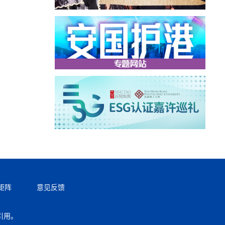
矩阵
意见反馈
引用。
返回顶部