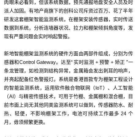
肉眼未必看到，但该系统数据，预先通报地盘安全人员及时
派人加固。有地产商旗下的创科公司斥资过百万、花了半年
研发这套棚架智能监测系统，在棚架安装传感器，实时传送
数据到系统，分析连墙器状况、拉力和棚架倾斜角度等，发
现有严重问题会实时响起警报。
新地智能棚架监测系统的硬件方面由两部件组成，分别为传
感器和Control Gateway。达至“ 实时监测 + 预警 + 矫正 ”一
条龙管理，如检测到结构异常，金属箱会发出刺耳的响声，
并亮起配备红色警报灯。系统是香港首款专为棚架工程设计
的智能监测系统，运用软件融合物联网（IoT）、人工智能
（AI）与精密传感技术，可用于竹棚、金属棚和混合棚，目
前市面上尚无其他同类监测系统可以做到，传感器防水、耐
热、轻便，不影响棚架工作，电池可持续工作最多 24 个
月，毋须频繁更换。