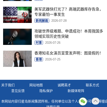
美军武器快打光了？高端武器库存告急，
专家最怕一事发生
新闻解画
2026-07-28
攻破世界级难题、申遗成功！本周我国多
领域实现历史性突破
时事
2026-07-26
香港知名女演员宣萱发声明：图是假的！
香港
2026-07-25
关于我们
网站地图
诚聘英才
联系方式
意见反馈
隐私保护
新媒体矩阵
本网站内容归星岛新闻集团所有，任何单位以及个人未经许可，不得擅
返回