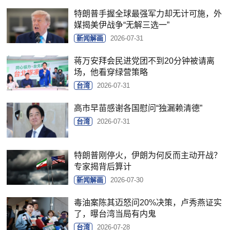
特朗普手握全球最强军力却无计可施，外
媒揭美伊战争“无解三选一”
新闻解画
2026-07-31
蒋万安拜会民进党团不到20分钟被请离
场，他看穿绿营策略
台湾
2026-07-31
高市早苗感谢各国慰问“独漏赖清德”
台湾
2026-07-31
特朗普刚停火，伊朗为何反而主动开战？
专家揭背后算计
新闻解画
2026-07-30
毒油案陈其迈怒问20%决策，卢秀燕证实
了，曝台湾当局有内鬼
台湾
2026-07-28