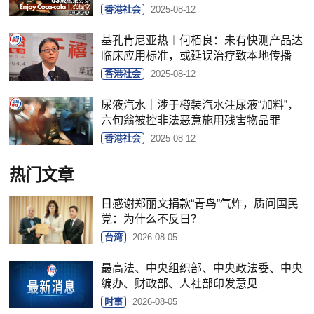
香港社会
2025-08-12
基孔肯尼亚热︱何栢良：未有快测产品达
临床应用标准，或延误治疗致本地传播
香港社会
2025-08-12
尿液汽水｜涉于樽装汽水注尿液“加料”，
六旬翁被控非法恶意施用残害物品罪
香港社会
2025-08-12
热门文章
日感谢郑丽文捐款“青鸟”气炸，质问国民
党：为什么不反日？
台湾
2026-08-05
最高法、中央组织部、中央政法委、中央
编办、财政部、人社部印发意见
时事
2026-08-05