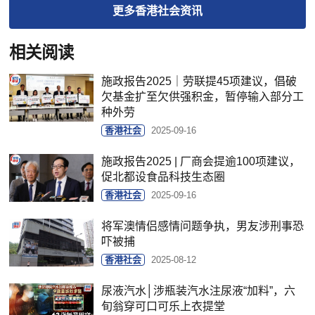
更多
香港社会
资讯
相关阅读
施政报告2025｜劳联提45项建议，倡破
欠基金扩至欠供强积金，暂停输入部分工
种外劳
香港社会
2025-09-16
施政报告2025 | 厂商会提逾100项建议，
促北都设食品科技生态圈
香港社会
2025-09-16
将军澳情侣感情问题争执，男友涉刑事恐
吓被捕
香港社会
2025-08-12
尿液汽水│涉瓶装汽水注尿液“加料”，六
旬翁穿可口可乐上衣提堂