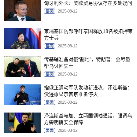
匈牙利外长：美欧贸易协议存在多处疑问
要闻
2025-08-12
柬埔寨国防部呼吁泰国释放18名被扣押柬
方士兵
要闻
2025-08-12
传基辅准备对俄“割地”，特朗普：会尽量
帮乌讨回失土
要闻
2025-08-12
指俄正调动军队发动新进攻，泽连斯基：
没迹象显示普京准备停火
要闻
2025-08-12
泽连斯基与加、立两国领袖通话，强调乌
方需明确安全保障
要闻
2025-08-12