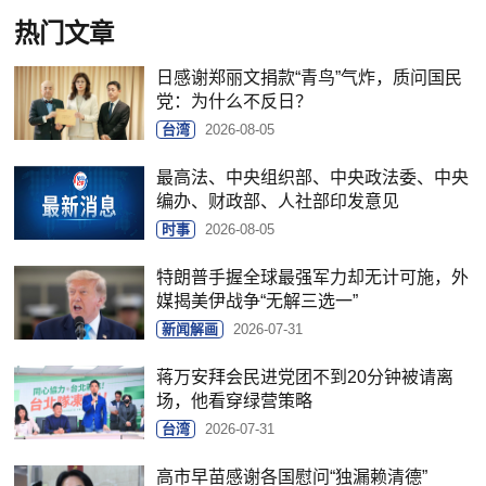
热门文章
日感谢郑丽文捐款“青鸟”气炸，质问国民
党：为什么不反日？
台湾
2026-08-05
最高法、中央组织部、中央政法委、中央
编办、财政部、人社部印发意见
时事
2026-08-05
特朗普手握全球最强军力却无计可施，外
媒揭美伊战争“无解三选一”
新闻解画
2026-07-31
蒋万安拜会民进党团不到20分钟被请离
场，他看穿绿营策略
台湾
2026-07-31
高市早苗感谢各国慰问“独漏赖清德”