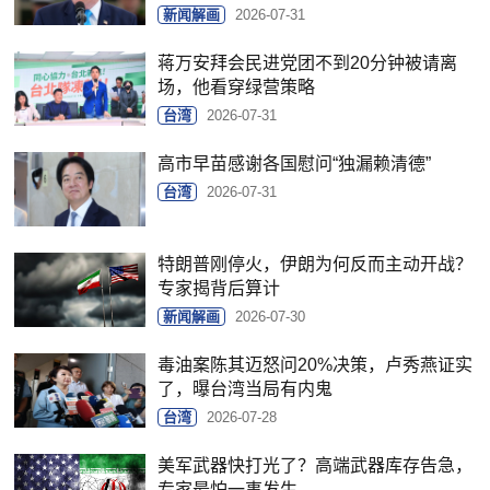
新闻解画
2026-07-31
蒋万安拜会民进党团不到20分钟被请离
场，他看穿绿营策略
台湾
2026-07-31
高市早苗感谢各国慰问“独漏赖清德”
台湾
2026-07-31
特朗普刚停火，伊朗为何反而主动开战？
专家揭背后算计
新闻解画
2026-07-30
毒油案陈其迈怒问20%决策，卢秀燕证实
了，曝台湾当局有内鬼
台湾
2026-07-28
美军武器快打光了？高端武器库存告急，
专家最怕一事发生