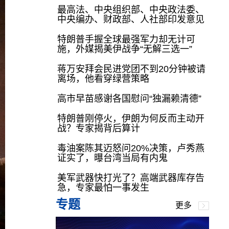
最高法、中央组织部、中央政法委、
中央编办、财政部、人社部印发意见
特朗普手握全球最强军力却无计可
施，外媒揭美伊战争“无解三选一”
蒋万安拜会民进党团不到20分钟被请
离场，他看穿绿营策略
高市早苗感谢各国慰问“独漏赖清德”
特朗普刚停火，伊朗为何反而主动开
战？专家揭背后算计
毒油案陈其迈怒问20%决策，卢秀燕
证实了，曝台湾当局有内鬼
美军武器快打光了？高端武器库存告
急，专家最怕一事发生
专题
更多