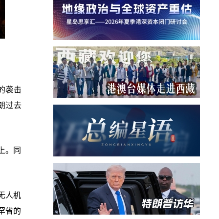
的袭击
朗过去
上。同
无人机
罕省的