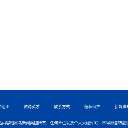
站地图
诚聘英才
联系方式
隐私保护
新媒体
站内容归星岛新闻集团所有，任何单位以及个人未经许可，不得擅自转载