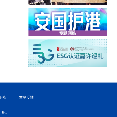
矩阵
意见反馈
引用。
返回顶部