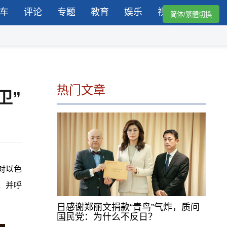
车
评论
专题
教育
娱乐
视频
简体/繁體切換
热门文章
卫”
对以色
，并呼
日感谢郑丽文捐款“青鸟”气炸，质问
国民党：为什么不反日？