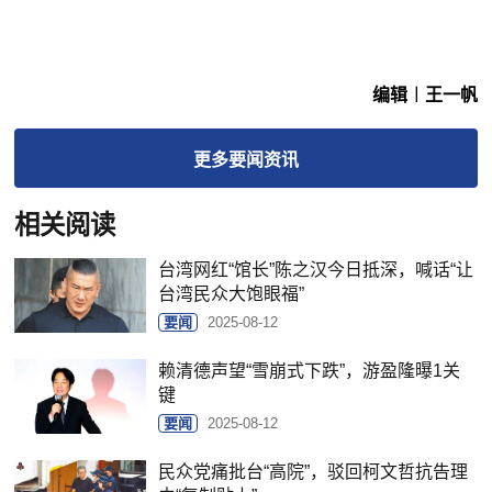
编辑︱王一帆
更多
要闻
资讯
相关阅读
台湾网红“馆长”陈之汉今日抵深，喊话“让
台湾民众大饱眼福”
要闻
2025-08-12
赖清德声望“雪崩式下跌”，游盈隆曝1关
键
要闻
2025-08-12
民众党痛批台“高院”，驳回柯文哲抗告理