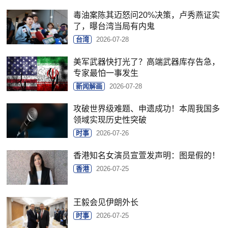
毒油案陈其迈怒问20%决策，卢秀燕证实
了，曝台湾当局有内鬼
台湾
2026-07-28
美军武器快打光了？高端武器库存告急，
专家最怕一事发生
新闻解画
2026-07-28
攻破世界级难题、申遗成功！本周我国多
领域实现历史性突破
时事
2026-07-26
香港知名女演员宣萱发声明：图是假的！
香港
2026-07-25
王毅会见伊朗外长
时事
2026-07-25