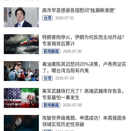
高市早苗感谢各国慰问“独漏赖清德”
台湾
2026-07-31
特朗普刚停火，伊朗为何反而主动开战？
专家揭背后算计
新闻解画
2026-07-30
毒油案陈其迈怒问20%决策，卢秀燕证实
了，曝台湾当局有内鬼
台湾
2026-07-28
美军武器快打光了？高端武器库存告急，
专家最怕一事发生
新闻解画
2026-07-28
攻破世界级难题、申遗成功！本周我国多
领域实现历史性突破