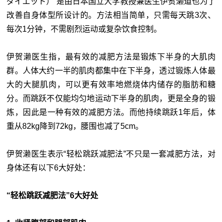
ダイエット）”是由日本国立大学教授兼医生伊贺濑道也为了
改善自身体型所设计的。方法相当简单，只需每天跳3次、
每次1分钟，不需剧烈运动或复杂饮食控制。
伊贺濑医生指，最有效的减肥方法是锻炼下半身的大肌肉
群。人体大约一半的肌肉都集中在下半身，透过锻炼人体最
大的大腿肌肉，可以更有效率地燃烧体内储存的脂肪和糖
分。而跳跃不仅能均匀地运动下半身的肌肉，更是全身的锻
炼，因此是一种有效的减肥方法。而他持续跳跃1年后，体
重从82kg降到72kg，腰围也减了5cm。
伊贺濑医生表示“轻松跳跃减肥法”不只是一套减肥方法，对
身体还有以下6大好处：
“轻松跳跃减肥法”6大好处