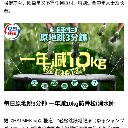
强健筋骨，既简单又不需任何器材，特别适合中年人士及长
者。
每日原地跳3分钟 一年减10kg防骨松/消水肿
据《HALMEK up》报道，“轻松跳跃减肥法（ゆるジャンプ