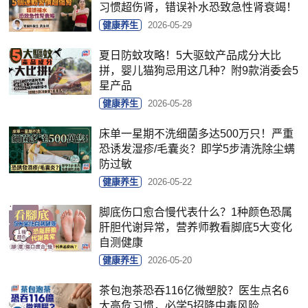
习惯超伤肾，错误补水恐致急性肾衰竭！
健康养生
2026-05-29
夏日防蚊攻略！5大驱蚊产品成分大比
拼，婴儿猫狗忌用这几种？附9款消委会5
星产品
健康养生
2026-05-28
床单一星期不洗细菌多达500万只！严重
恐诱发湿疹/毛囊炎？即学5步清洗除尘螨
防过敏
健康养生
2026-05-22
脚底伤口愈合慢代表什么？1种颜色恐属
肝胆代谢异常，营养师教看脚底5大变化
自测健康
健康养生
2026-05-20
茶包泡茶恐吞116亿微塑胶？医生点名6
大高危习惯，必学5招降中毒风险