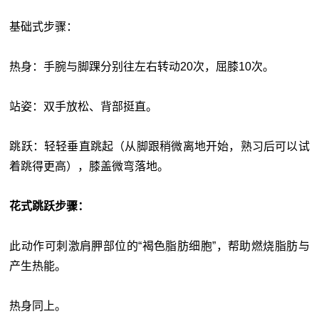
基础式步骤：
热身：手腕与脚踝分别往左右转动20次，屈膝10次。
站姿：双手放松、背部挺直。
跳跃：轻轻垂直跳起（从脚跟稍微离地开始，熟习后可以试
着跳得更高），膝盖微弯落地。
花式跳跃步骤：
此动作可刺激肩胛部位的“褐色脂肪细胞”，帮助燃烧脂肪与
产生热能。
热身同上。