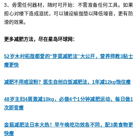
3、毋需任何器材，随时可开始：不需准备任何工具。如果
担心对楼下造成滋扰，可以铺设瑜伽垫以降低噪音，更有防
滑的效果。
更多减肥方法，尽在星岛环球网：
52岁木村拓哉都爱的“芽菜减肥法”大公开，营养师教3贴士
瘦更快
减肥不用戒淀粉？医生自创白饭减肥法，1年减12kg饱住瘦
48岁主妇4周激减10kg，必做4个1分钟减肥运动，每日做1
次即变瘦
金菇减肥法日本大热！早午晚吃功效各不同，配3类食物更
快瘦