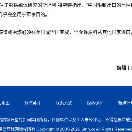
注于钐钴磁体研究的斯坦利·特劳特指出：“中国限制出口的七种
几乎完全用于军事目的。”
铸造或冶炼必须在美国或盟国完成，但允许原料从其他国家进口
编辑︱
站地图
诚聘英才
联系方式
隐私保护
新媒体
站内容归星岛新闻集团所有，任何单位以及个人未经许可，不得擅自转载
星岛环球网版权所有 Copyright © 2005-2026 Stnn.cc All Rights Reserved