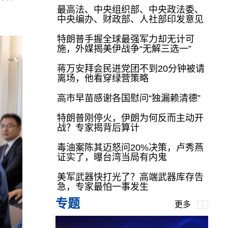
最高法、中央组织部、中央政法委、
中央编办、财政部、人社部印发意见
特朗普手握全球最强军力却无计可
施，外媒揭美伊战争“无解三选一”
蒋万安拜会民进党团不到20分钟被请
离场，他看穿绿营策略
高市早苗感谢各国慰问“独漏赖清德”
特朗普刚停火，伊朗为何反而主动开
战？专家揭背后算计
毒油案陈其迈怒问20%决策，卢秀燕
证实了，曝台湾当局有内鬼
美军武器快打光了？高端武器库存告
急，专家最怕一事发生
专题
更多