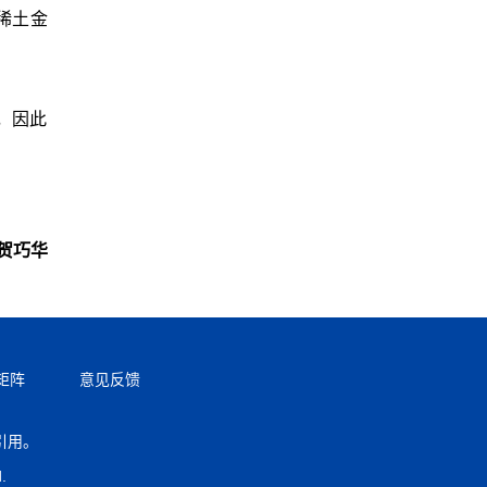
稀土金
，因此
贺巧华
矩阵
意见反馈
引用。
返回顶部
.