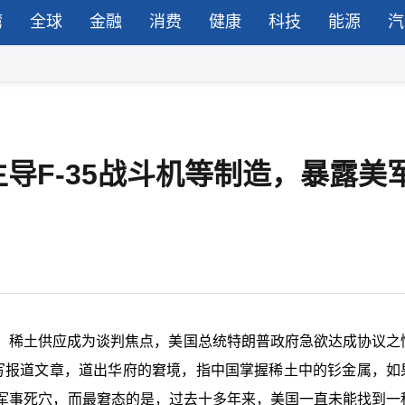
湾
全球
金融
消费
健康
科技
能源
汽
导F-35战斗机等制造，暴露美
，稀土供应成为谈判焦点，美国总统特朗普政府急欲达成协议之
her撰写报道文章，道出华府的窘境，指中国掌握稀土中的钐金属，
了军事死穴，而最窘态的是，过去十多年来，美国一直未能找到一