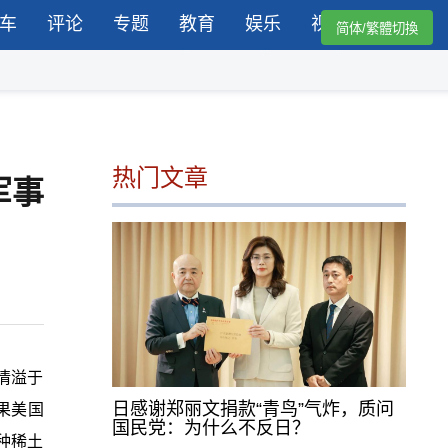
车
评论
专题
教育
娱乐
视频
简体/繁體切換
热门文章
军事
情溢于
日感谢郑丽文捐款“青鸟”气炸，质问
如果美国
国民党：为什么不反日？
种稀土