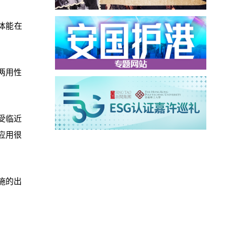
磁体能在
两用性
受临近
应用很
施的出