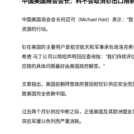
中国美国商会会长：料不会取消钐出口限
中国美国商会会长何迈可（Michael Hart）表
资源的行动。
钐在美国的主要用户是航空航天和军事承包商洛克希德
希德·马丁公司以简短声明回应查询指：“我们持续
应链的具体问题最好由美国政府解答。”
文章指出，美国前朝拜登政府曾因担忧钐供应安全而
致美国完全依赖中国。
过去两个月钐供应中断之际，正值美国及其欧洲盟友
突后军援以色列而严重消耗。