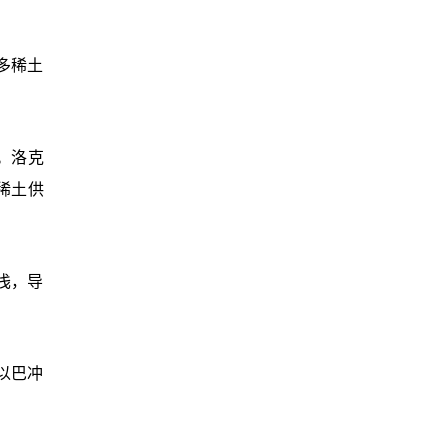
更多稀土
。洛克
稀土供
浅，导
以巴冲