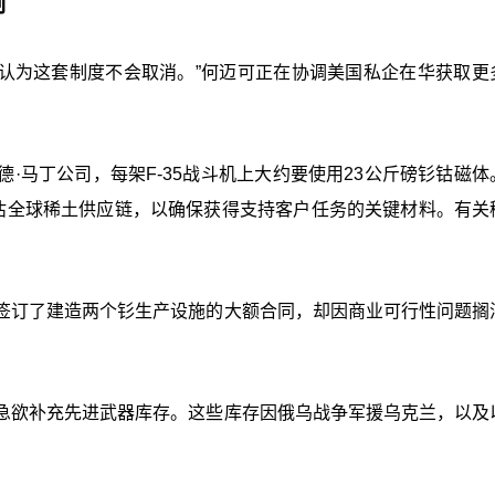
制
示：“我认为这套制度不会取消。”何迈可正在协调美国私企在华获取
·马丁公司，每架F-35战斗机上大约要使用23公斤磅钐钴磁体
评估全球稀土供应链，以确保获得支持客户任务的关键材料。有关
签订了建造两个钐生产设施的大额合同，却因商业可行性问题搁
急欲补充先进武器库存。这些库存因俄乌战争军援乌克兰，以及