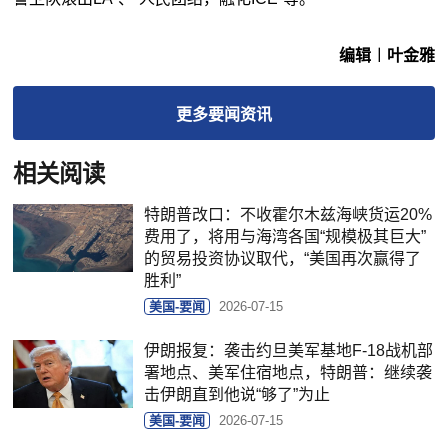
编辑︱叶金雅
更多
要闻
资讯
相关阅读
特朗普改口：不收霍尔木兹海峡货运20%
费用了，将用与海湾各国“规模极其巨大”
的贸易投资协议取代，“美国再次赢得了
胜利”
美国-要闻
2026-07-15
伊朗报复：袭击约旦美军基地F-18战机部
署地点、美军住宿地点，特朗普：继续袭
击伊朗直到他说“够了”为止
美国-要闻
2026-07-15