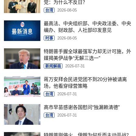
党：为什么不反日？
台湾
2026-08-05
最高法、中央组织部、中央政法委、中央
编办、财政部、人社部印发意见
时事
2026-08-05
特朗普手握全球最强军力却无计可施，外
媒揭美伊战争“无解三选一”
新闻解画
2026-07-31
蒋万安拜会民进党团不到20分钟被请离
场，他看穿绿营策略
台湾
2026-07-31
高市早苗感谢各国慰问“独漏赖清德”
台湾
2026-07-31
特朗普刚停火，伊朗为何反而主动开战？