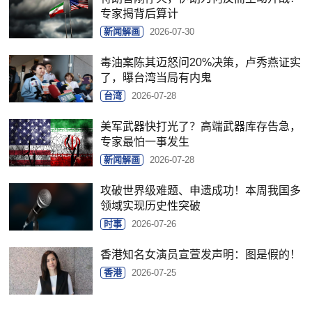
专家揭背后算计
新闻解画
2026-07-30
毒油案陈其迈怒问20%决策，卢秀燕证实
了，曝台湾当局有内鬼
台湾
2026-07-28
美军武器快打光了？高端武器库存告急，
专家最怕一事发生
新闻解画
2026-07-28
攻破世界级难题、申遗成功！本周我国多
领域实现历史性突破
时事
2026-07-26
香港知名女演员宣萱发声明：图是假的！
香港
2026-07-25