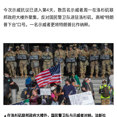
今次示威抗议已进入第4天，数百名示威者周一在洛杉矶联
邦政府大楼外聚集，反对国民警卫队进驻洛杉矶，高喊“特朗
普下台”口号。一名示威者更将特朗普比作纳粹。
▲在洛杉矶联邦政府大楼外，国民警卫队与示威者对峙。法新社