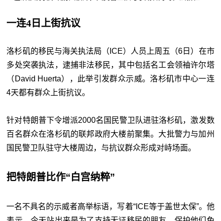
一连4日上街抗议
洛杉矶的移民与海关执法局（ICE）人员上周五（6日）在市
多处突袭执法，逮捕非法移民，其中包括名工会领袖许尔塔
（David Huerta），此举引发群众示威。洛杉矶市中心一连
4天都有群众上街抗议。
针对特朗普下令增派2000名国民警卫队进驻洛杉矶，激发数
百名群众在洛杉矶的联邦政府大楼前聚集。大批警力与加州
国民警卫队驻守大楼周边，与抗议群众形成对峙场面。
把特朗普比作“白宫纳粹”
一名不具名的示威者高举标语，写着“ICE等于盖世太保”。他
表示，今天站出来是为了支持无证移民的朋友，保护他们免