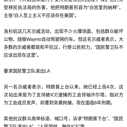
受移民执法局的伤害，他把特朗普形容为“白宫里的纳粹”，
主张“白人至上主义不应该存在美国”。
洛杉矶这几天示威活动，出现不少火爆场面，包括群众破坏
公物、烧毁Waymo自动驾驶网约车。但这名示威者表示，大
多数的示威者都是和平抗议，行使公民权力，“国民警卫队不
应该出现在这里”。
要求国民警卫队滚出LA
另一名示威者表示，特朗普上台以来，她已经上街4次，这
次站出来是为了支持被ICE逮捕的工会领袖许尔塔，指对方
为工会成员发声，却遭到突袭拘捕，现在面临6年刑期。
其他抗议群众高举标语、喊口号，诉求“特朗普下台”、“国民
警卫队滚出LA”、“人民团结，融化ICE”等。