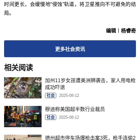
时间更长，会缓慢地“侵蚀”轨道，将卫星推向不可避免的结
局。
编辑︱杨睿奇
更多
社会
资讯
相关阅读
加州11岁女孩遭美洲狮袭击，家人用电枪
成功吓退
社会
2025-08-12
穆迪称美国超半数行业裁员
社会
2025-08-12
德州超市停车场爆枪击案3死，枪手连偷2