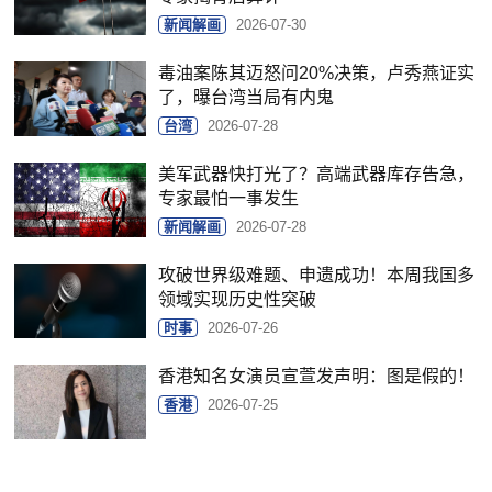
新闻解画
2026-07-30
毒油案陈其迈怒问20%决策，卢秀燕证实
了，曝台湾当局有内鬼
台湾
2026-07-28
美军武器快打光了？高端武器库存告急，
专家最怕一事发生
新闻解画
2026-07-28
攻破世界级难题、申遗成功！本周我国多
领域实现历史性突破
时事
2026-07-26
香港知名女演员宣萱发声明：图是假的！
香港
2026-07-25