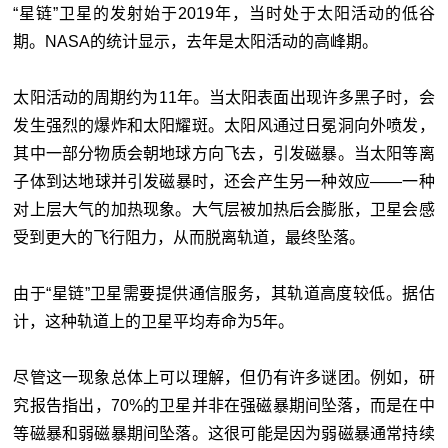
“星链”卫星的发射始于2019年，当时处于太阳活动的低谷
期。NASA的统计显示，去年是太阳活动的高峰期。
太阳活动的周期约为11年。当太阳表面出现许多黑子时，会
发生强烈的爆炸和太阳耀斑。太阳风通过日冕洞向外喷发，
其中一部分物质会朝地球方向飞去，引发磁暴。当太阳等离
子体到达地球并引发磁暴时，还会产生另一种效应——一种
对上层大气的加热现象。大气层被加热后会膨胀，卫星会感
受到更大的飞行阻力，从而脱离轨道，最终坠落。
由于“星链”卫星需要提供通信服务，其轨道高度较低。据估
计，这种轨道上的卫星平均寿命为5年。
尽管这一现象总体上可以理解，但仍有许多谜团。例如，研
究报告指出，70%的卫星并非在强磁暴期间坠落，而是在中
等磁暴和弱磁暴期间坠落。这很可能是因为弱磁暴通常持续