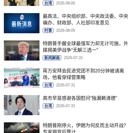
台湾
2026-08-05
最高法、中央组织部、中央政法委、中央
编办、财政部、人社部印发意见
时事
2026-08-05
特朗普手握全球最强军力却无计可施，外
媒揭美伊战争“无解三选一”
新闻解画
2026-07-31
蒋万安拜会民进党团不到20分钟被请离
场，他看穿绿营策略
台湾
2026-07-31
高市早苗感谢各国慰问“独漏赖清德”
台湾
2026-07-31
特朗普刚停火，伊朗为何反而主动开战？
专家揭背后算计