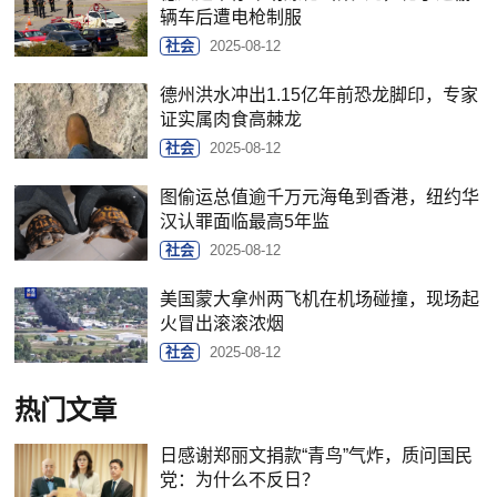
辆车后遭电枪制服
社会
2025-08-12
德州洪水冲出1.15亿年前恐龙脚印，专家
证实属肉食高棘龙
社会
2025-08-12
图偷运总值逾千万元海龟到香港，纽约华
汉认罪面临最高5年监
社会
2025-08-12
美国蒙大拿州两飞机在机场碰撞，现场起
火冒出滚滚浓烟
社会
2025-08-12
热门文章
日感谢郑丽文捐款“青鸟”气炸，质问国民
党：为什么不反日？