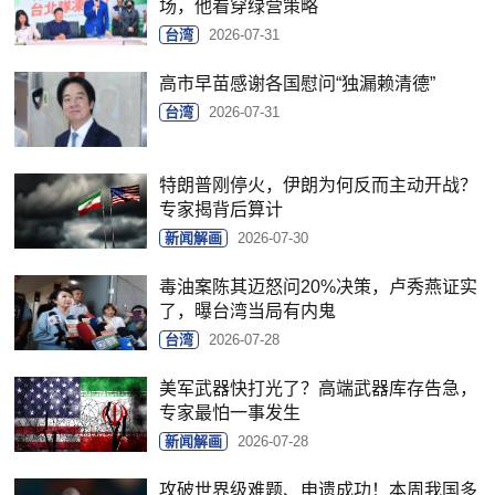
场，他看穿绿营策略
台湾
2026-07-31
高市早苗感谢各国慰问“独漏赖清德”
台湾
2026-07-31
特朗普刚停火，伊朗为何反而主动开战？
专家揭背后算计
新闻解画
2026-07-30
毒油案陈其迈怒问20%决策，卢秀燕证实
了，曝台湾当局有内鬼
台湾
2026-07-28
美军武器快打光了？高端武器库存告急，
专家最怕一事发生
新闻解画
2026-07-28
攻破世界级难题、申遗成功！本周我国多