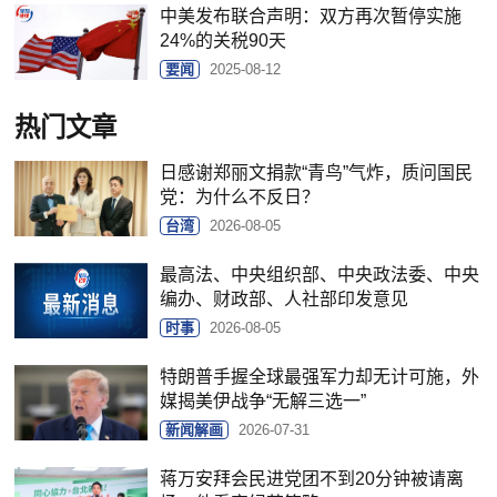
中美发布联合声明：双方再次暂停实施
24%的关税90天
要闻
2025-08-12
热门文章
日感谢郑丽文捐款“青鸟”气炸，质问国民
党：为什么不反日？
台湾
2026-08-05
最高法、中央组织部、中央政法委、中央
编办、财政部、人社部印发意见
时事
2026-08-05
特朗普手握全球最强军力却无计可施，外
媒揭美伊战争“无解三选一”
新闻解画
2026-07-31
蒋万安拜会民进党团不到20分钟被请离