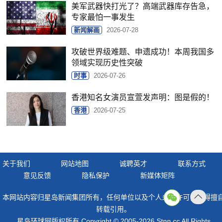
美军武器快打光了？高端武器库存告急，
专家最怕一事发生
新闻解画
2026-07-28
攻破世界级难题、申遗成功！本周我国多
领域实现历史性突破
时事
2026-07-26
香港知名女演员宣萱发声明：图是假的！
香港
2026-07-25
关于我们
网站地图
诚聘英才
联系方式
意见反馈
隐私保护
新媒体矩阵
本网站内容归星岛新闻集团所有，任何单位以及个人未经许可，不得擅
返回
转载引用。
顶部
星岛环球网版权所有 Copyright © 2005-2026 Stnn.cc All Rights