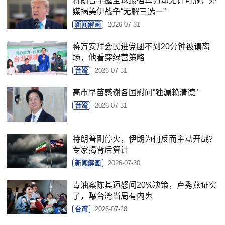
特朗普手握全球最强军力却无计可施，外
媒揭美伊战争“无解三选一”
新闻解画
2026-07-31
蒋万安拜会民进党团不到20分钟被请离
场，他看穿绿营策略
台湾
2026-07-31
高市早苗感谢各国慰问“独漏赖清德”
台湾
2026-07-31
特朗普刚停火，伊朗为何反而主动开战？
专家揭背后算计
新闻解画
2026-07-30
毒油案陈其迈怒问20%决策，卢秀燕证实
了，曝台湾当局有内鬼
台湾
2026-07-28