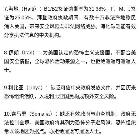
7.海地（Haiti）：B1/B2签证逾期率为31.38%，F、M、J签
证为25.05%。拜登政府执政期间，有数十万非法海地移民
涌入美国，带来安全风险与非法网络威胁。海地缺乏能有效
分享执法信息的中央机构。
8.伊朗（Iran）：为美国认定的恐怖主义支援国，不配合美
国安全情报，全球恐怖活动来源之一，也拒绝遣返可遣返人
士。
9.利比亚（Libya）：缺乏可信中央政府发放文件，并因历来
恐怖组织活跃，入境利比亚国民构成额外安全风险。
10.索马里（Somalia）：缺乏有效政府与审查机制，政府无
法控制全境。美国政府将其列为恐怖分子避风港，恐怖组织
常以该地区为据点。亦拒绝遣返可遣返人士。