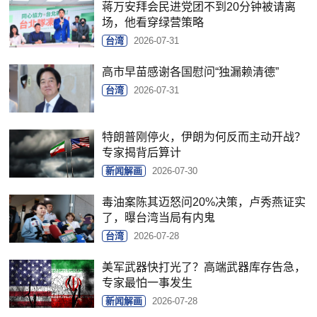
蒋万安拜会民进党团不到20分钟被请离
场，他看穿绿营策略
台湾
2026-07-31
高市早苗感谢各国慰问“独漏赖清德”
台湾
2026-07-31
特朗普刚停火，伊朗为何反而主动开战？
专家揭背后算计
新闻解画
2026-07-30
毒油案陈其迈怒问20%决策，卢秀燕证实
了，曝台湾当局有内鬼
台湾
2026-07-28
美军武器快打光了？高端武器库存告急，
专家最怕一事发生
新闻解画
2026-07-28