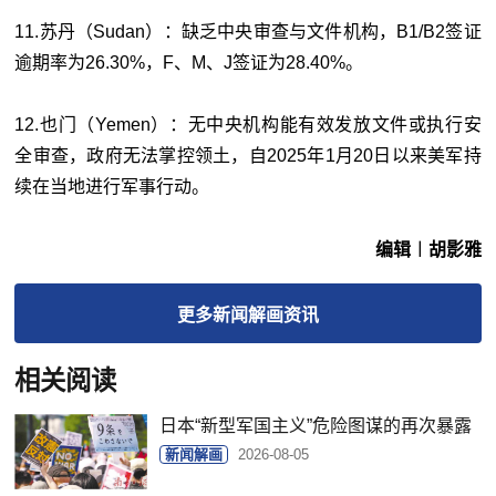
11.苏丹（Sudan）：缺乏中央审查与文件机构，B1/B2签证
逾期率为26.30%，F、M、J签证为28.40%。
12.也门（Yemen）：
无中央机构能有效发放文件或执行安
全审查，政府无法掌控领土，自
2025
年
1
月
20
日以来美军持
续在当地进行军事行动。
编辑︱胡影雅
更多
新闻解画
资讯
相关阅读
日本“新型军国主义”危险图谋的再次暴露
新闻解画
2026-08-05