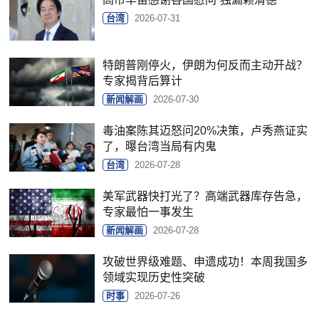
台湾
2026-07-31
特朗普刚停火，伊朗为何反而主动开战？
专家揭背后算计
新闻解画
2026-07-30
毒油案陈其迈怒问20%决策，卢秀燕证实
了，曝台湾当局有内鬼
台湾
2026-07-28
美军武器快打光了？高端武器库存告急，
专家最怕一事发生
新闻解画
2026-07-28
攻破世界级难题、申遗成功！本周我国多
领域实现历史性突破
时事
2026-07-26