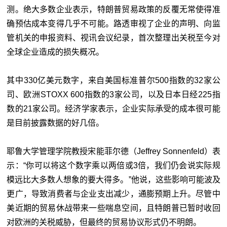
测。绝大多数企业表示，特朗普贸易政策的反覆无常使得准
确预估成本变得几乎不可能。路透审视了企业的声明、向监
管机关的申报资料、视讯会议纪录，首次整理出关税至今对
全球企业造成的损失概况。
其中330亿美元数字，来自美国标准普尔500指数的32家公
司、欧洲STOXX 600指数的3家公司，以及日本日经225指
数的21家公司。经济学家表示，企业实际承受的成本很可能
是目前披露数据的好几倍。
耶鲁大学管理学院教授宋能菲尔德（Jeffrey Sonnenfeld）表
示：“你可以将这个数字乘以两倍或3倍，我们仍会说实际规
模远比大多数人想象的要大得多。”他说，这些影响可能波及
更广，导致消费者与企业支出减少，通膨预期上升。尽管中
美近期的贸易休战带来一些喘息空间，且特朗普已暂时收回
对欧洲的关税威胁，但最终的贸易协议形式仍不明朗。