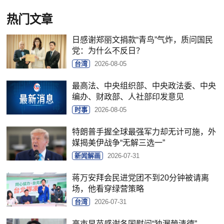
热门文章
日感谢郑丽文捐款“青鸟”气炸，质问国民
党：为什么不反日？
台湾
2026-08-05
最高法、中央组织部、中央政法委、中央
编办、财政部、人社部印发意见
时事
2026-08-05
特朗普手握全球最强军力却无计可施，外
媒揭美伊战争“无解三选一”
新闻解画
2026-07-31
蒋万安拜会民进党团不到20分钟被请离
场，他看穿绿营策略
台湾
2026-07-31
高市早苗感谢各国慰问“独漏赖清德”