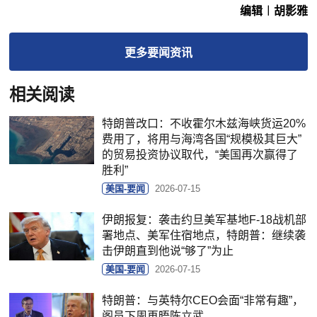
编辑︱胡影雅
更多
要闻
资讯
相关阅读
特朗普改口：不收霍尔木兹海峡货运20%
费用了，将用与海湾各国“规模极其巨大”
的贸易投资协议取代，“美国再次赢得了
胜利”
美国-要闻
2026-07-15
伊朗报复：袭击约旦美军基地F-18战机部
署地点、美军住宿地点，特朗普：继续袭
击伊朗直到他说“够了”为止
美国-要闻
2026-07-15
特朗普：与英特尔CEO会面“非常有趣”，
阁员下周再晤陈立武