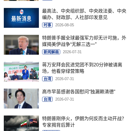
最高法、中央组织部、中央政法委、中央
编办、财政部、人社部印发意见
时事
2026-08-05
特朗普手握全球最强军力却无计可施，外
媒揭美伊战争“无解三选一”
新闻解画
2026-07-31
蒋万安拜会民进党团不到20分钟被请离
场，他看穿绿营策略
台湾
2026-07-31
高市早苗感谢各国慰问“独漏赖清德”
台湾
2026-07-31
特朗普刚停火，伊朗为何反而主动开战？
专家揭背后算计