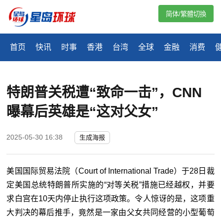
简体/繁體切換
首页
快讯
时事
香港
台湾
全球
金融
消费
特朗普关税遭“致命一击”，CNN
曝幕后英雄是“这对父女”
2025-05-30 16:38
生成海报
美国国际贸易法院（
Court of International Trade
）于
28
日裁
定美国总统特朗普所实施的“对等关税”措施已经越权，并要
求白宫在
10
天内停止执行这项政策。令人惊讶的是，这项重
大判决的幕后推手，竟然是一家由父女共同经营的小型葡萄