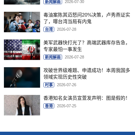
新闻解画
2026-07-30
毒油案陈其迈怒问20%决策，卢秀燕证实
了，曝台湾当局有内鬼
台湾
2026-07-28
美军武器快打光了？高端武器库存告急，
专家最怕一事发生
新闻解画
2026-07-28
攻破世界级难题、申遗成功！本周我国多
领域实现历史性突破
时事
2026-07-26
香港知名女演员宣萱发声明：图是假的！
香港
2026-07-25