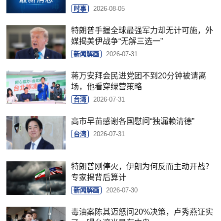
时事
2026-08-05
特朗普手握全球最强军力却无计可施，外
媒揭美伊战争“无解三选一”
新闻解画
2026-07-31
蒋万安拜会民进党团不到20分钟被请离
场，他看穿绿营策略
台湾
2026-07-31
高市早苗感谢各国慰问“独漏赖清德”
台湾
2026-07-31
特朗普刚停火，伊朗为何反而主动开战？
专家揭背后算计
新闻解画
2026-07-30
毒油案陈其迈怒问20%决策，卢秀燕证实