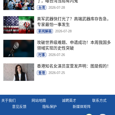
了，曝台湾当局有内鬼
台湾
2026-07-28
美军武器快打光了？高端武器库存告急，
专家最怕一事发生
新闻解画
2026-07-28
攻破世界级难题、申遗成功！本周我国多
领域实现历史性突破
时事
2026-07-26
香港知名女演员宣萱发声明：图是假的！
香港
2026-07-25
关于我们
网站地图
诚聘英才
联系方式
意见反馈
隐私保护
新媒体矩阵