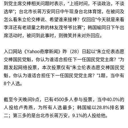
到党主席交棒相关问题时表示，“上班时间，不谈政治，不谈
选举”；台北市长蒋万安同日中午现身台北体育馆，在被问及
怎么看朱立伦交棒说、希望谁来接棒？仅回应“今天就是来看
李洋还有老顽童之称的林友茂爷爷比赛”；韩国瑜同日下午出
席活动时，被问到此事时，则微笑并未对外回应。
入口网站《Yahoo奇摩新闻》昨（28）日起以“朱立伦表态愿
交棒国民党魁，你认为谁适合担任下一任国民党党主席？”为
题发起网络投票，本次投票仅有“朱立伦表态愿交棒国民党
魁，你认为谁适合担任下一任国民党党主席？”1题，当中有
8个人选。
截至今天晚间9点，已有4500多人参与投票，当中40.0%的
人投给卢秀燕，为所有人选最多；韩国瑜以28.8%排名第
二；第三多的是台北市长蒋万安，9.1%的人投给他。