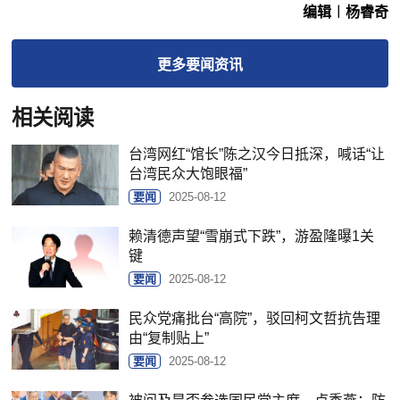
编辑︱杨睿奇
更多
要闻
资讯
相关阅读
台湾网红“馆长”陈之汉今日抵深，喊话“让
台湾民众大饱眼福”
要闻
2025-08-12
赖清德声望“雪崩式下跌”，游盈隆曝1关
键
要闻
2025-08-12
民众党痛批台“高院”，驳回柯文哲抗告理
由“复制贴上”
要闻
2025-08-12