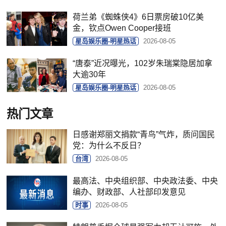
荷兰弟《蜘蛛侠4》6日票房破10亿美
金，钦点Owen Cooper接班
星岛娱乐圈-明星热话
2026-08-05
“唐泰”近况曝光，102岁朱瑞棠隐居加拿
大逾30年
星岛娱乐圈-明星热话
2026-08-05
热门文章
日感谢郑丽文捐款“青鸟”气炸，质问国民
党：为什么不反日？
台湾
2026-08-05
最高法、中央组织部、中央政法委、中央
编办、财政部、人社部印发意见
时事
2026-08-05