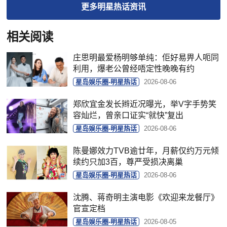
更多
明星热话
资讯
相关阅读
庄思明最爱杨明够单纯：佢好易畀人呃同
利用，爆老公曾经唔定性晚晚有约
星岛娱乐圈-明星热话
2026-08-06
郑欣宜金发长辫近况曝光，举V字手势笑
容灿烂，曾亲口证实“就快”复出
星岛娱乐圈-明星热话
2026-08-06
陈曼娜效力TVB逾廿年，月薪仅约万元倾
续约只加3百，尊严受损决离巢
星岛娱乐圈-明星热话
2026-08-06
沈腾、蒋奇明主演电影《欢迎来龙餐厅》
官宣定档
星岛娱乐圈-明星热话
2026-08-05