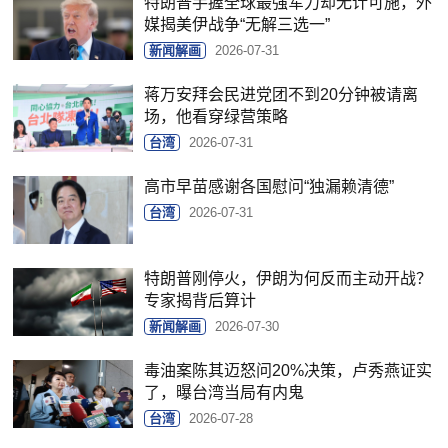
特朗普手握全球最强军力却无计可施，外
媒揭美伊战争“无解三选一”
新闻解画
2026-07-31
蒋万安拜会民进党团不到20分钟被请离
场，他看穿绿营策略
台湾
2026-07-31
高市早苗感谢各国慰问“独漏赖清德”
台湾
2026-07-31
特朗普刚停火，伊朗为何反而主动开战？
专家揭背后算计
新闻解画
2026-07-30
毒油案陈其迈怒问20%决策，卢秀燕证实
了，曝台湾当局有内鬼
台湾
2026-07-28