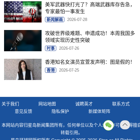
美军武器快打光了？高端武器库存告急，
专家最怕一事发生
新闻解画
2026-07-28
攻破世界级难题、申遗成功！本周我国多
领域实现历史性突破
时事
2026-07-26
香港知名女演员宣萱发声明：图是假的！
香港
2026-07-25
关于我们
网站地图
诚聘英才
联系方式
意见反馈
隐私保护
新媒体矩阵
本网站内容归星岛新闻集团所有，任何单位以及个人未经许可，不得擅
返回
转载引用。
顶部