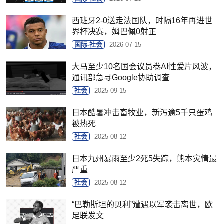
西班牙2-0送走法国队，时隔16年再进世
界杯决赛，姆巴佩0射正
国际-社会
2026-07-15
大马至少10名国会议员卷AI性爱片风波，
通讯部急寻Google协助调查
社会
2025-09-15
日本酷暑冲击畜牧业，新泻逾5千只蛋鸡
被热死
社会
2025-08-12
日本九州暴雨至少2死5失踪，熊本灾情最
严重
社会
2025-08-12
“巴勒斯坦的贝利”遭遇以军袭击离世，欧
足联发文