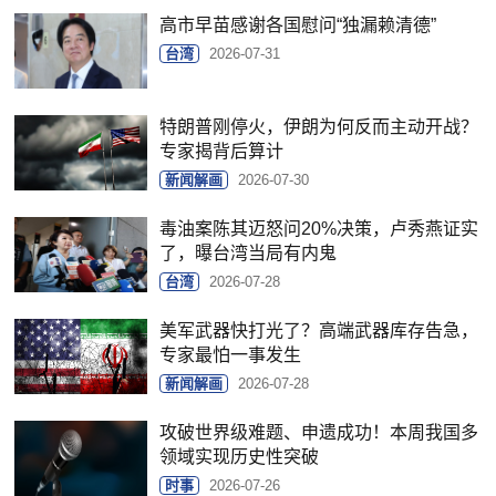
高市早苗感谢各国慰问“独漏赖清德”
台湾
2026-07-31
特朗普刚停火，伊朗为何反而主动开战？
专家揭背后算计
新闻解画
2026-07-30
毒油案陈其迈怒问20%决策，卢秀燕证实
了，曝台湾当局有内鬼
台湾
2026-07-28
美军武器快打光了？高端武器库存告急，
专家最怕一事发生
新闻解画
2026-07-28
攻破世界级难题、申遗成功！本周我国多
领域实现历史性突破
时事
2026-07-26