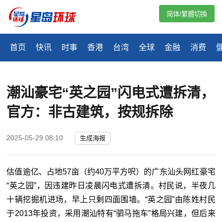
简体/繁體切換
首页
快讯
时事
香港
台湾
全球
金融
消费
潮汕豪宅“英之园”闪电式遭拆清，
官方：非古建筑，按规拆除
2025-05-29 08:10
生成海报
估值逾亿、占地57亩（约40万平方呎）的广东汕头网红豪宅
“英之园”，因违建昨日凌晨闪电式遭拆清。村民说，半夜几
十辆挖掘机进场，早上只剩四面围墙。“英之园”由陈姓村民
于2013年投资，采用潮汕特有“驷马拖车”格局兴建，但后来