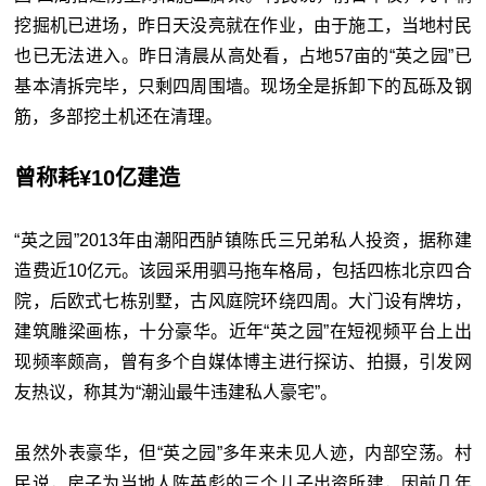
挖掘机已进场，昨日天没亮就在作业，由于施工，当地村民
也已无法进入。昨日清晨从高处看，占地57亩的“英之园”已
基本清拆完毕，只剩四周围墙。现场全是拆卸下的瓦砾及钢
筋，多部挖土机还在清理。
曾称耗¥10亿建造
“英之园”2013年由潮阳西胪镇陈氏三兄弟私人投资，据称建
造费近10亿元。该园采用驷马拖车格局，包括四栋北京四合
院，后欧式七栋别墅，古风庭院环绕四周。大门设有牌坊，
建筑雕梁画栋，十分豪华。近年“英之园”在短视频平台上出
现频率颇高，曾有多个自媒体博主进行探访、拍摄，引发网
友热议，称其为“潮汕最牛违建私人豪宅”。
虽然外表豪华，但“英之园”多年来未见人迹，内部空荡。村
民说，房子为当地人陈英彪的三个儿子出资所建，因前几年