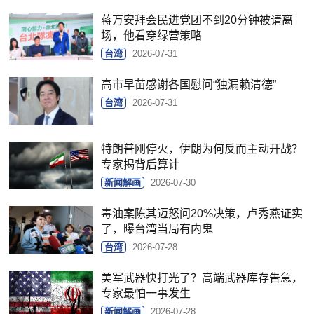
蒋万安拜会民进党团不到20分钟被请离
场，他看穿绿营策略
台湾
2026-07-31
高市早苗感谢各国慰问“独漏赖清德”
台湾
2026-07-31
特朗普刚停火，伊朗为何反而主动开战？
专家揭背后算计
新闻解画
2026-07-30
毒油案陈其迈怒问20%决策，卢秀燕证实
了，曝台湾当局有内鬼
台湾
2026-07-28
美军武器快打光了？高端武器库存告急，
专家最怕一事发生
新闻解画
2026-07-28