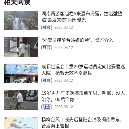
相关阅读
湖南两游客越栏5米瀑布滑落，撞岩壁堕
潭“毫发未伤”原因曝光
社会
2025-08-12
“外卖员摸前台姑娘的脸”，警方介入
社会
2025-08-12
成都世运会｜意29岁运动员定向比赛昏迷
入院，抢救无效不幸离世
社会
2025-08-12
19岁男开车多次撞击单车男，叫嚣：没人
治你，00后治你
社会
2025-08-12
杨柳台风｜或先后登陆台湾及闽南粤东，
台发海上警报