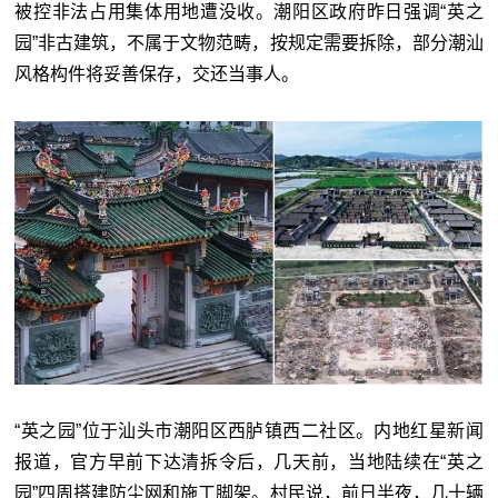
被控非法占用集体用地遭没收。潮阳区政府昨日强调“英之
园”非古建筑，不属于文物范畴，按规定需要拆除，部分潮汕
风格构件将妥善保存，交还当事人。
“英之园”位于汕头市潮阳区西胪镇西二社区。内地红星新闻
报道，官方早前下达清拆令后，几天前，当地陆续在“英之
园”四周搭建防尘网和施工脚架。村民说，前日半夜，几十辆