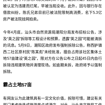
被认定为违建而烂尾，早被当局没收。此外，因与银行存在
借款纠纷，陈氏兄弟目前已被法院限制高消费，名下5.3亿
房产被法院挂网拍卖。
今年4月底，汕头市自然资源局潮阳分局发布招标公告，涉
及“英之园”拆除等工程设计和预算，透露“英之园”可能被清拆
的讯息。5月9日，潮阳区政府发布强制拆除公告，称西胪镇
西二社区原村民“陈某彪”未经批准，擅自占用该社区集体土
地57亩建设“英之园”，限对方在公告公布之日起45日内自行
拆除违规建筑物并清理现场。如逾期未拆，政府将予以强制
拆除。
霸占土地57亩
有网友认为此建筑具有一定文化价值，拆除可惜，建议有关
部门考虑改造成旅游景点或酒店。对此，汕头市文旅局工作