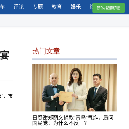
车
评论
专题
教育
娱乐
视频
简体/繁體切換
热门文章
晚宴
币”，市
日感谢郑丽文捐款“青鸟”气炸，质问
国民党：为什么不反日？