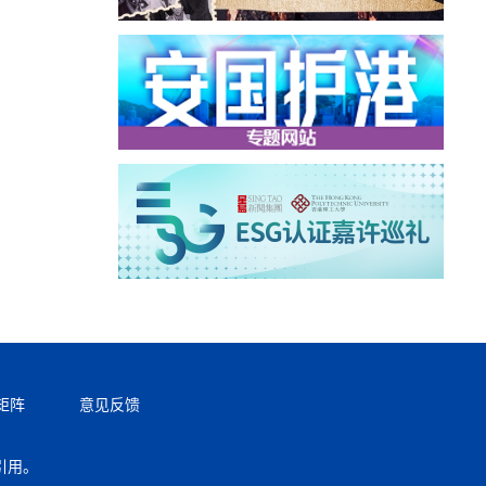
矩阵
意见反馈
引用。
返回顶部