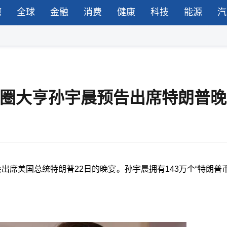
湾
全球
金融
消费
健康
科技
能源
汽
，币圈大亨孙宇晨预告出席特朗普
会出席美国总统特朗普
22
日的晚宴。孙宇晨拥有
143
万个“特朗普