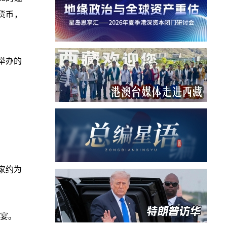
货币，
举办的
家约为
午宴。