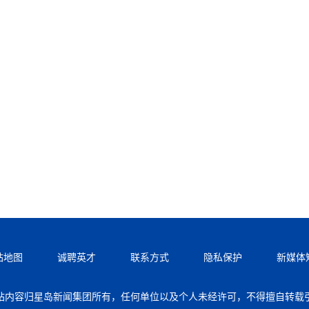
站地图
诚聘英才
联系方式
隐私保护
新媒体
站内容归星岛新闻集团所有，任何单位以及个人未经许可，不得擅自转载