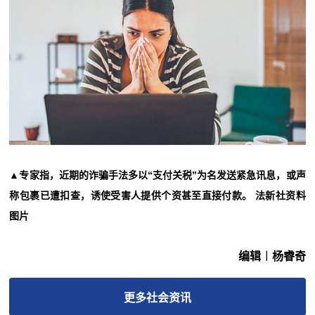
▲专家指，近期的诈骗手法多以“支付关税”为名发送紧急讯息，或声
称包裹已遭扣查，诱使受害人提供个资甚至直接付款。 法新社资料
图片
编辑︱杨睿奇
更多
社会
资讯