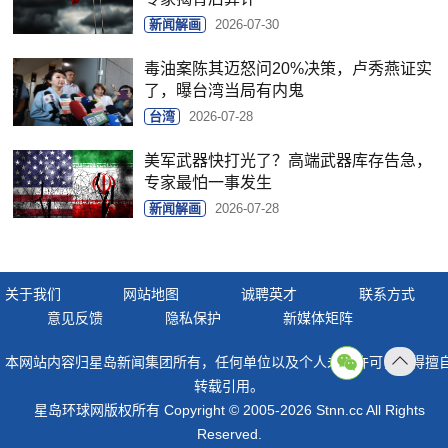
新闻解画
2026-07-30
毒油案陈其迈怒问20%决策，卢秀燕证实
了，曝台湾当局有内鬼
台湾
2026-07-28
美军武器快打光了？高端武器库存告急，
专家最怕一事发生
新闻解画
2026-07-28
关于我们
网站地图
诚聘英才
联系方式
意见反馈
隐私保护
新媒体矩阵
本网站内容归星岛新闻集团所有，任何单位以及个人未经许可，不得擅
返回
转载引用。
顶部
星岛环球网版权所有 Copyright © 2005-2026 Stnn.cc All Rights
Reserved.