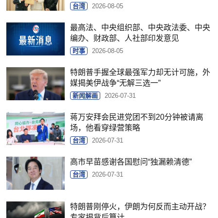
台湾
2026-08-05
最高法、中央组织部、中央政法委、中央
编办、财政部、人社部印发意见
时事
2026-08-05
特朗普手握全球最强军力却无计可施，外
媒揭美伊战争“无解三选一”
新闻解画
2026-07-31
蒋万安拜会民进党团不到20分钟被请离
场，他看穿绿营策略
台湾
2026-07-31
高市早苗感谢各国慰问“独漏赖清德”
台湾
2026-07-31
特朗普刚停火，伊朗为何反而主动开战？
专家揭背后算计