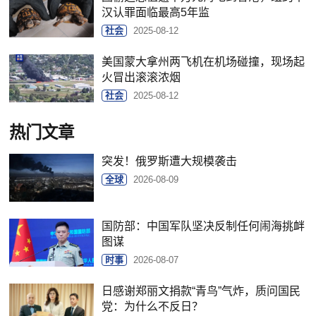
汉认罪面临最高5年监
社会
2025-08-12
美国蒙大拿州两飞机在机场碰撞，现场起
火冒出滚滚浓烟
社会
2025-08-12
热门文章
突发！俄罗斯遭大规模袭击
全球
2026-08-09
国防部：中国军队坚决反制任何闹海挑衅
图谋
时事
2026-08-07
日感谢郑丽文捐款“青鸟”气炸，质问国民
党：为什么不反日？