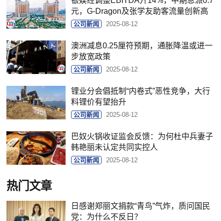
银娱经调整EBITDA升14%，中期息派0.7
元，G-Dragon及张学友助客流量创新高
公司新闻
2025-08-12
澳洲减息0.25厘符预期，通胀降温或进一
步放宽政策
公司新闻
2025-08-12
锂业分会倡抵制“内卷式”恶性竞争，大行
料锂价有望抬升
公司新闻
2025-08-12
巴奴火锅收证监会反馈：为何杜中兵妻子
韩艳丽未认定共同实控人
公司新闻
2025-08-12
热门文章
日感谢郑丽文捐款“青鸟”气炸，质问国民
党：为什么不反日？