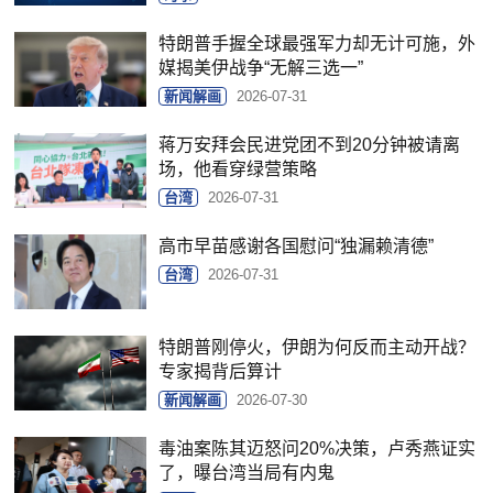
特朗普手握全球最强军力却无计可施，外
媒揭美伊战争“无解三选一”
新闻解画
2026-07-31
蒋万安拜会民进党团不到20分钟被请离
场，他看穿绿营策略
台湾
2026-07-31
高市早苗感谢各国慰问“独漏赖清德”
台湾
2026-07-31
特朗普刚停火，伊朗为何反而主动开战？
专家揭背后算计
新闻解画
2026-07-30
毒油案陈其迈怒问20%决策，卢秀燕证实
了，曝台湾当局有内鬼