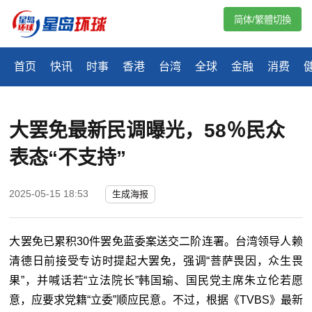
简体/繁體切換
首页
快讯
时事
香港
台湾
全球
金融
消费
大罢免最新民调曝光，58％民众
表态“不支持”
2025-05-15 18:53
生成海报
大罢免已累积
30
件罢免蓝委案送交二阶连署。台湾领导人赖
清德日前接受专访时提起大罢免，强调“菩萨畏因，众生畏
果”，并喊话若“立法院长”韩国瑜、国民党主席朱立伦若愿
意，应要求党籍“立委”顺应民意。不过，根据《
TVBS
》最新