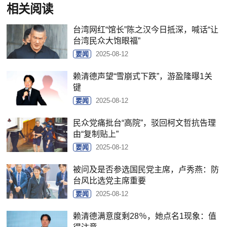
相关阅读
台湾网红“馆长”陈之汉今日抵深，喊话“让
台湾民众大饱眼福”
要闻
2025-08-12
赖清德声望“雪崩式下跌”，游盈隆曝1关
键
要闻
2025-08-12
民众党痛批台“高院”，驳回柯文哲抗告理
由“复制贴上”
要闻
2025-08-12
被问及是否参选国民党主席，卢秀燕：防
台风比选党主席重要
要闻
2025-08-12
赖清德满意度剩28％，她点名1现象：值