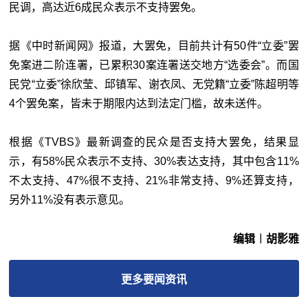
民调，高达近
6
成民众表示不支持罢免。
据《中时新闻网》报道，大罢免，目前共计有50件“立委”罢
免案进二阶连署，已累积30案连署送交地方“选委会”。而国
民党“立委”徐欣莹、邱镇军、谢衣凤、无党籍“立委”陈超明等
4个罢免案，皆未于期限内达到法定门槛，故未送件。
根据《TVBS》最新调查的民众是否支持大罢免，结果显
示，有58%民众表示不支持、30%表达支持，其中包含11%
不太支持、47%很不支持、21%非常支持、9%还算支持，
另外11%没有表示意见。
编辑︱胡影雅
更多
要闻
资讯