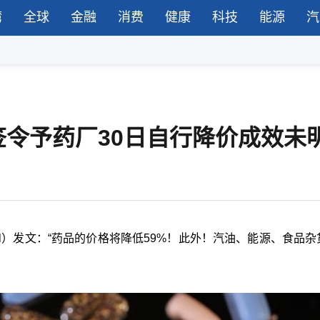
湾
全球
金融
消费
健康
科技
能源
汽
签令予药厂30日自行降价成效未
cial）发文：“药品的价格将降低59%！此外！汽油、能源、食品