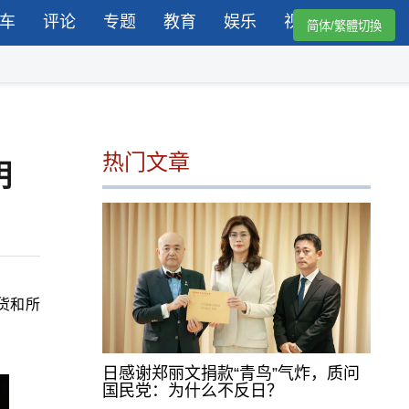
车
评论
专题
教育
娱乐
视频
简体/繁體切換
热门文章
明
杂货和所
日感谢郑丽文捐款“青鸟”气炸，质问
国民党：为什么不反日？