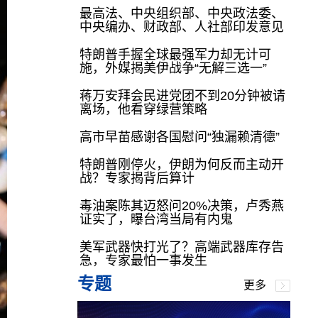
最高法、中央组织部、中央政法委、
中央编办、财政部、人社部印发意见
特朗普手握全球最强军力却无计可
施，外媒揭美伊战争“无解三选一”
蒋万安拜会民进党团不到20分钟被请
离场，他看穿绿营策略
高市早苗感谢各国慰问“独漏赖清德”
特朗普刚停火，伊朗为何反而主动开
战？专家揭背后算计
毒油案陈其迈怒问20%决策，卢秀燕
证实了，曝台湾当局有内鬼
美军武器快打光了？高端武器库存告
急，专家最怕一事发生
专题
更多