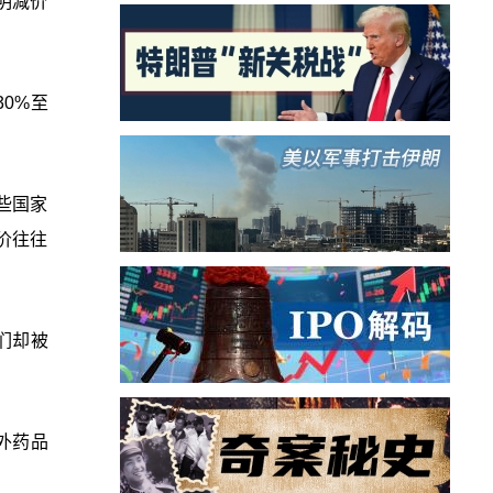
明减价
0%至
些国家
价往往
们却被
外药品