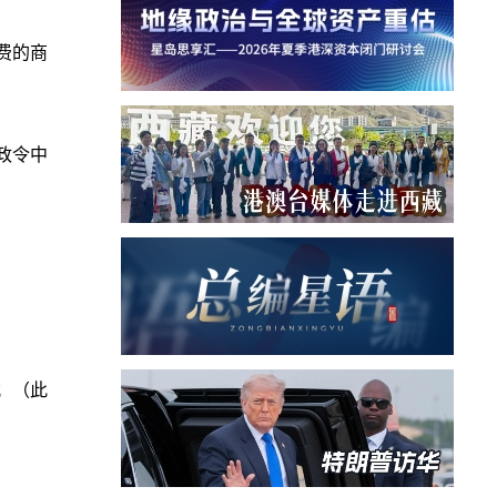
费的商
行政令中
；（此