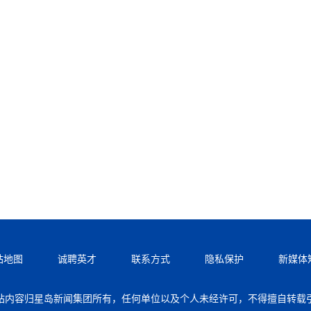
站地图
诚聘英才
联系方式
隐私保护
新媒体
站内容归星岛新闻集团所有，任何单位以及个人未经许可，不得擅自转载