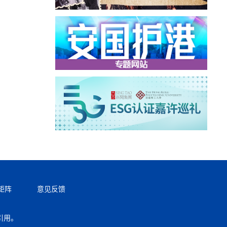
矩阵
意见反馈
引用。
返回顶部