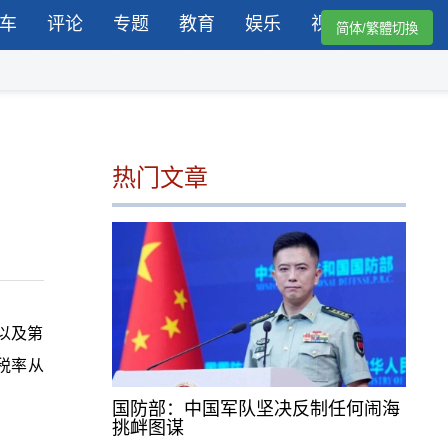
车
评论
专题
教育
娱乐
视频
简体/繁體切換
热门文章
，以及第
税率从
国防部：中国军队坚决反制任何闹海
挑衅图谋