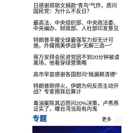
日感谢郑丽文捐款“青鸟”气炸，质问
国民党：为什么不反日？
最高法、中央组织部、中央政法委、
中央编办、财政部、人社部印发意见
特朗普手握全球最强军力却无计可
施，外媒揭美伊战争“无解三选一”
蒋万安拜会民进党团不到20分钟被请
离场，他看穿绿营策略
高市早苗感谢各国慰问“独漏赖清德”
特朗普刚停火，伊朗为何反而主动开
战？专家揭背后算计
毒油案陈其迈怒问20%决策，卢秀燕
证实了，曝台湾当局有内鬼
专题
更多