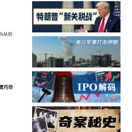
%从价
贺巧华