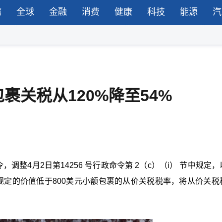
湾
全球
金融
消费
健康
科技
能源
汽
关税从120%降至54%
调整4月2日第14256 号行政命令第 2（c）（i） 节中规定
令中规定的价值低于800美元小额包裹的从价关税税率，将从价关税