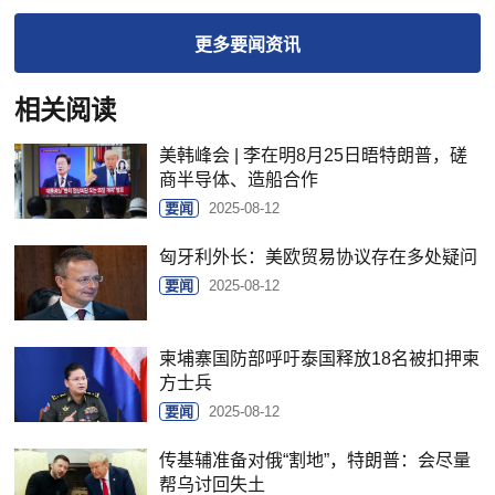
更多
要闻
资讯
相关阅读
美韩峰会 | 李在明8月25日晤特朗普，磋
商半导体、造船合作
要闻
2025-08-12
匈牙利外长：美欧贸易协议存在多处疑问
要闻
2025-08-12
柬埔寨国防部呼吁泰国释放18名被扣押柬
方士兵
要闻
2025-08-12
传基辅准备对俄“割地”，特朗普：会尽量
帮乌讨回失土