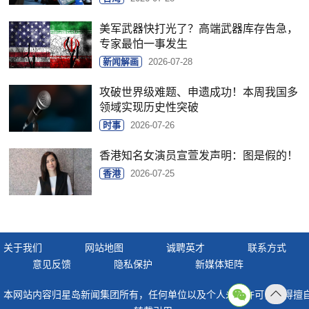
美军武器快打光了？高端武器库存告急，
专家最怕一事发生
新闻解画
2026-07-28
攻破世界级难题、申遗成功！本周我国多
领域实现历史性突破
时事
2026-07-26
香港知名女演员宣萱发声明：图是假的！
香港
2026-07-25
关于我们
网站地图
诚聘英才
联系方式
意见反馈
隐私保护
新媒体矩阵
本网站内容归星岛新闻集团所有，任何单位以及个人未经许可，不得擅