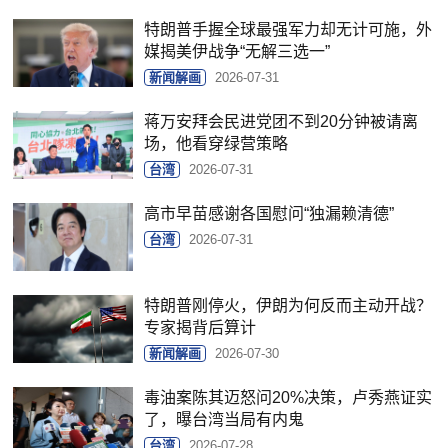
特朗普手握全球最强军力却无计可施，外
媒揭美伊战争“无解三选一”
新闻解画
2026-07-31
蒋万安拜会民进党团不到20分钟被请离
场，他看穿绿营策略
台湾
2026-07-31
高市早苗感谢各国慰问“独漏赖清德”
台湾
2026-07-31
特朗普刚停火，伊朗为何反而主动开战？
专家揭背后算计
新闻解画
2026-07-30
毒油案陈其迈怒问20%决策，卢秀燕证实
了，曝台湾当局有内鬼
台湾
2026-07-28