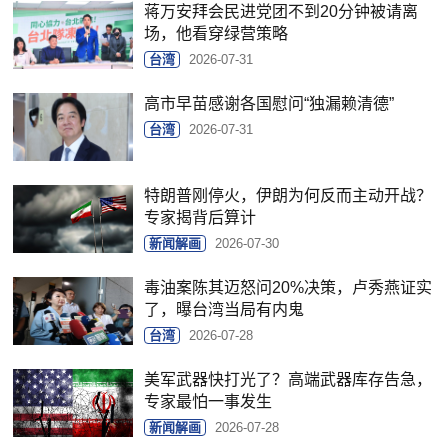
蒋万安拜会民进党团不到20分钟被请离
场，他看穿绿营策略
台湾
2026-07-31
高市早苗感谢各国慰问“独漏赖清德”
台湾
2026-07-31
特朗普刚停火，伊朗为何反而主动开战？
专家揭背后算计
新闻解画
2026-07-30
毒油案陈其迈怒问20%决策，卢秀燕证实
了，曝台湾当局有内鬼
台湾
2026-07-28
美军武器快打光了？高端武器库存告急，
专家最怕一事发生
新闻解画
2026-07-28