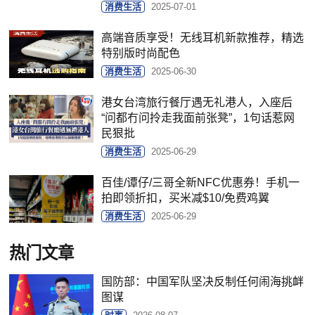
消费生活
2025-07-01
高端音质享受！无线耳机新款推荐，精选
特别版时尚配色
消费生活
2025-06-30
港女台湾旅行餐厅遇无礼港人，入座后
“问都冇问拎走我面前张凳”，1句话惹网
民狠批
消费生活
2025-06-29
百佳/谭仔/三哥全新NFC优惠券！手机一
拍即领折扣，买米减$10/免费鸡翼
消费生活
2025-06-29
热门文章
国防部：中国军队坚决反制任何闹海挑衅
图谋