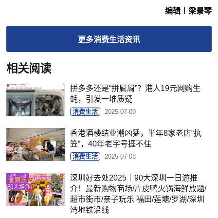
编辑︱梁景琴
更多
消费生活
资讯
相关阅读
拼多多还是“拼屙屙”？港人19元网购生
蚝，引发一堆质疑
消费生活
2025-07-09
香港酒楼结业潮凶猛，半年8家老店“执
笠”，40年老字号捱不住
消费生活
2025-07-08
深圳好去处2025｜90大深圳一日游推
介！最新购物商场/片皮鸭火锅海鲜放题/
超市街市/亲子玩乐 福田/莲塘/罗湖/深圳
湾地铁沿线