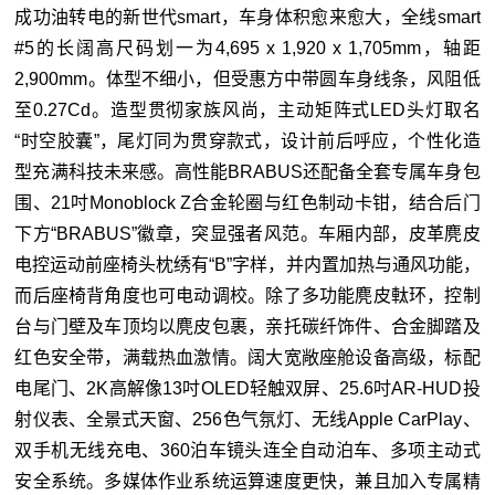
成功油转电的新世代smart，车身体积愈来愈大，全线smart
#5的长阔高尺码划一为4,695 x 1,920 x 1,705mm，轴距
2,900mm。体型不细小，但受惠方中带圆车身线条，风阻低
至0.27Cd。造型贯彻家族风尚，主动矩阵式LED头灯取名
“时空胶囊”，尾灯同为贯穿款式，设计前后呼应，个性化造
型充满科技未来感。高性能BRABUS还配备全套专属车身包
围、21吋Monoblock Z合金轮圈与红色制动卡钳，结合后门
下方“BRABUS”徽章，突显强者风范。车厢内部，皮革麂皮
电控运动前座椅头枕绣有“B”字样，并内置加热与通风功能，
而后座椅背角度也可电动调校。除了多功能麂皮軚环，控制
台与门壁及车顶均以麂皮包裹，亲托碳纤饰件、合金脚踏及
红色安全带，满载热血激情。阔大宽敞座舱设备高级，标配
电尾门、2K高解像13吋OLED轻触双屏、25.6吋AR-HUD投
射仪表、全景式天窗、256色气氛灯、无线Apple CarPlay、
双手机无线充电、360泊车镜头连全自动泊车、多项主动式
安全系统。多媒体作业系统运算速度更快，兼且加入专属精