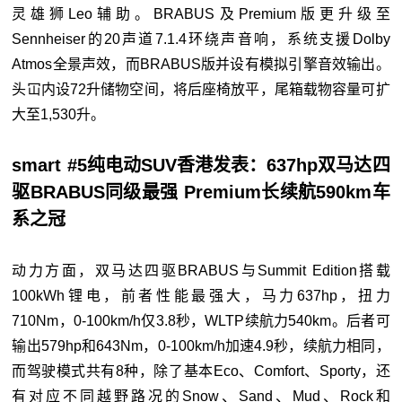
灵雄狮Leo辅助。BRABUS及Premium版更升级至
Sennheiser的20声道7.1.4环绕声音响，系统支援Dolby
Atmos全景声效，而BRABUS版并设有模拟引擎音效输出。
头冚内设72升储物空间，将后座椅放平，尾箱载物容量可扩
大至1,530升。
smart #5纯电动SUV香港发表：637hp双马达四
驱BRABUS同级最强 Premium长续航590km车
系之冠
动力方面，双马达四驱BRABUS与Summit Edition搭载
100kWh锂电，前者性能最强大，马力637hp，扭力
710Nm，0-100km/h仅3.8秒，WLTP续航力540km。后者可
输出579hp和643Nm，0-100km/h加速4.9秒，续航力相同，
而驾驶模式共有8种，除了基本Eco、Comfort、Sporty，还
有对应不同越野路况的Snow、Sand、Mud、Rock和