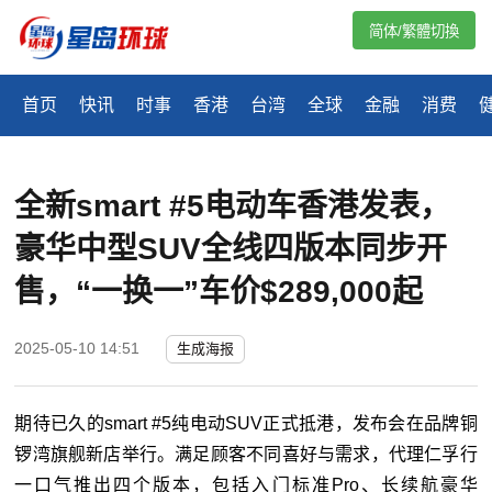
简体/繁體切換
首页
快讯
时事
香港
台湾
全球
金融
消费
全新smart #5电动车香港发表，
豪华中型SUV全线四版本同步开
售，“一换一”车价$289,000起
2025-05-10 14:51
生成海报
期待已久的smart #5纯电动SUV正式抵港，发布会在品牌铜
锣湾旗舰新店举行。满足顾客不同喜好与需求，代理仁孚行
一口气推出四个版本，包括入门标准Pro、长续航豪华