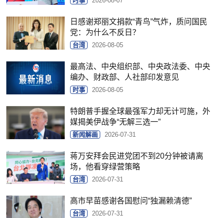
时事
2026-08-07
日感谢郑丽文捐款“青鸟”气炸，质问国民
党：为什么不反日？
台湾
2026-08-05
最高法、中央组织部、中央政法委、中央
编办、财政部、人社部印发意见
时事
2026-08-05
特朗普手握全球最强军力却无计可施，外
媒揭美伊战争“无解三选一”
新闻解画
2026-07-31
蒋万安拜会民进党团不到20分钟被请离
场，他看穿绿营策略
台湾
2026-07-31
高市早苗感谢各国慰问“独漏赖清德”
台湾
2026-07-31