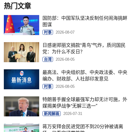
热门文章
国防部：中国军队坚决反制任何闹海挑衅
图谋
时事
2026-08-07
日感谢郑丽文捐款“青鸟”气炸，质问国民
党：为什么不反日？
台湾
2026-08-05
最高法、中央组织部、中央政法委、中央
编办、财政部、人社部印发意见
时事
2026-08-05
特朗普手握全球最强军力却无计可施，外
媒揭美伊战争“无解三选一”
新闻解画
2026-07-31
蒋万安拜会民进党团不到20分钟被请离