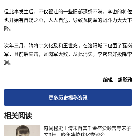
但此事发生后，不仅翟让的一些旧部深感不满，李密的将佐
也开始有自疑之心，人人自危，导致瓦岗军的战斗力大大下
降。
次年三月，隋将宇文化及和王世充，在洛阳城下包围了瓦岗
军，且前后夹击，瓦岗军大败，从此消失。李密只好投降李
渊。
编辑︱胡影雅
更多
历史揭秘
资讯
相关阅读
奇闻秘史︱清末首富千金盛爱颐苦等宋子
文9年，晚年凄惨住化粪池旁