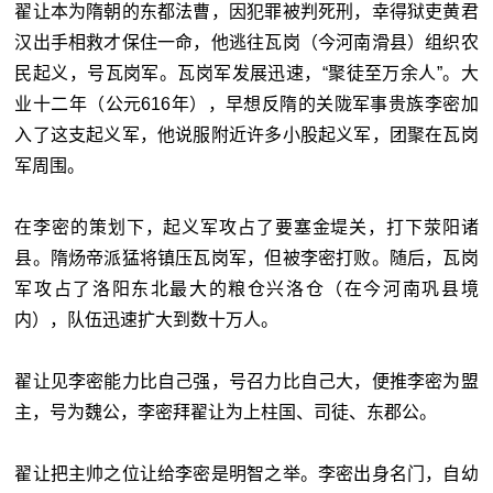
翟让本为隋朝的东都法曹，因犯罪被判死刑，幸得狱吏黄君
汉出手相救才保住一命，他逃往瓦岗（今河南滑县）组织农
民起义，号瓦岗军。瓦岗军发展迅速，“聚徒至万余人”。大
业十二年（公元616年），早想反隋的关陇军事贵族李密加
入了这支起义军，他说服附近许多小股起义军，团聚在瓦岗
军周围。
在李密的策划下，起义军攻占了要塞金堤关，打下荥阳诸
县。隋炀帝派猛将镇压瓦岗军，但被李密打败。随后，瓦岗
军攻占了洛阳东北最大的粮仓兴洛仓（在今河南巩县境
内），队伍迅速扩大到数十万人。
翟让见李密能力比自己强，号召力比自己大，便推李密为盟
主，号为魏公，李密拜翟让为上柱国、司徒、东郡公。
翟让把主帅之位让给李密是明智之举。李密出身名门，自幼