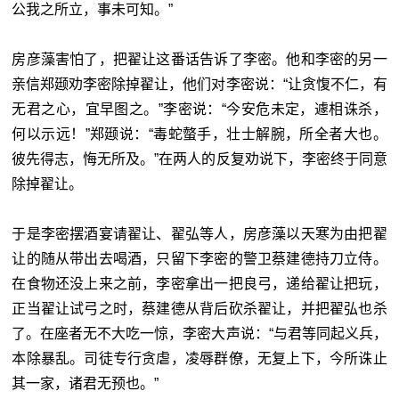
公我之所立，事未可知。”
房彦藻害怕了，把翟让这番话告诉了李密。他和李密的另一
亲信郑颋劝李密除掉翟让，他们对李密说：“让贪愎不仁，有
无君之心，宜早图之。”李密说：“今安危未定，遽相诛杀，
何以示远！”郑颋说：“毒蛇螫手，壮士解腕，所全者大也。
彼先得志，悔无所及。”在两人的反复劝说下，李密终于同意
除掉翟让。
于是李密摆酒宴请翟让、翟弘等人，房彦藻以天寒为由把翟
让的随从带出去喝酒，只留下李密的警卫蔡建德持刀立侍。
在食物还没上来之前，李密拿出一把良弓，递给翟让把玩，
正当翟让试弓之时，蔡建德从背后砍杀翟让，并把翟弘也杀
了。在座者无不大吃一惊，李密大声说：“与君等同起义兵，
本除暴乱。司徒专行贪虐，凌辱群僚，无复上下，今所诛止
其一家，诸君无预也。”