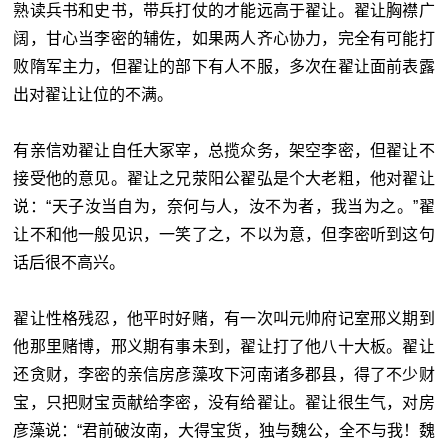
熟读兵书和史书，带兵打仗的才能远高于翟让。翟让胸襟广
阔，甘心当李密的辅佐，如果两人齐心协力，完全有可能打
败隋军主力，但翟让的部下有人不服，多次在翟让面前表露
出对翟让让位的不满。
有亲信劝翟让自任大冢宰，总揽众务，架空李密，但翟让不
接受他的意见。翟让之兄荥阳公翟弘是个大老粗，他对翟让
说：“天子汝当自为，奈何与人，汝不为者，我当为之。”翟
让不和他一般见识，一笑了之，不以为意，但李密听到这句
话后很不高兴。
翟让性格残忍，他平时好赌，有一次叫元帅府记室邢义期到
他那里赌博，邢义期有事未到，翟让打了他八十大板。翟让
还贪财，李密的亲信房彦藻攻下河南诸多郡县，得了不少财
宝，只把财宝贡献给李密，没有给翟让。翟让很生气，对房
彦藻说：“君前破汝南，大得宝货，独与魏公，全不与我！魏