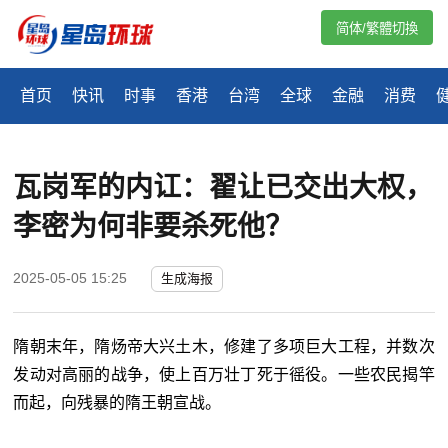
简体/繁體切換
首页
快讯
时事
香港
台湾
全球
金融
消费
瓦岗军的内讧：翟让已交出大权，
李密为何非要杀死他？
2025-05-05 15:25
生成海报
隋朝末年，隋炀帝大兴土木，修建了多项巨大工程，并数次
发动对高丽的战争，使上百万壮丁死于徭役。一些农民揭竿
而起，向残暴的隋王朝宣战。