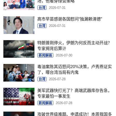
场，他看穿绿营策略
台湾
2026-07-31
高市早苗感谢各国慰问“独漏赖清德”
台湾
2026-07-31
特朗普刚停火，伊朗为何反而主动开战？
专家揭背后算计
新闻解画
2026-07-30
毒油案陈其迈怒问20%决策，卢秀燕证实
了，曝台湾当局有内鬼
台湾
2026-07-28
美军武器快打光了？高端武器库存告急，
专家最怕一事发生
新闻解画
2026-07-28
攻破世界级难题、申遗成功！本周我国多