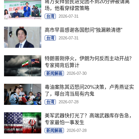
蒋万安拜会民进党团不到20分钟被请离
场，他看穿绿营策略
台湾
2026-07-31
高市早苗感谢各国慰问“独漏赖清德”
台湾
2026-07-31
特朗普刚停火，伊朗为何反而主动开战？
专家揭背后算计
新闻解画
2026-07-30
毒油案陈其迈怒问20%决策，卢秀燕证实
了，曝台湾当局有内鬼
台湾
2026-07-28
美军武器快打光了？高端武器库存告急，
专家最怕一事发生
新闻解画
2026-07-28