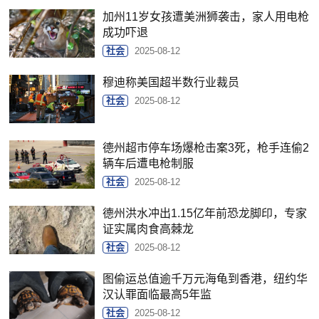
加州11岁女孩遭美洲狮袭击，家人用电枪
成功吓退
社会
2025-08-12
穆迪称美国超半数行业裁员
社会
2025-08-12
德州超市停车场爆枪击案3死，枪手连偷2
辆车后遭电枪制服
社会
2025-08-12
德州洪水冲出1.15亿年前恐龙脚印，专家
证实属肉食高棘龙
社会
2025-08-12
图偷运总值逾千万元海龟到香港，纽约华
汉认罪面临最高5年监
社会
2025-08-12