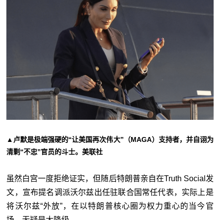
▲卢默是极端强硬的“让美国再次伟大”（MAGA）支持者，并自诩为
清剿“不忠”官员的斗士。美联社
虽然白宫一度拒绝证实，但随后特朗普亲自在Truth Social发
文，宣布提名调派沃尔兹出任驻联合国常任代表，实际上是
将沃尔兹“外放”，在以特朗普核心圈为权力重心的当今官
场，无疑是大降级。