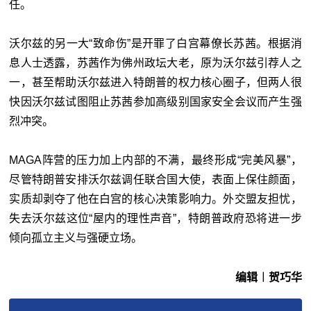
任。
沃尔兹的另一大“致命伤”是开罪了白宫幕僚长苏茜。根据消
息人士透露，苏茜作为佛州政坛大老，原为沃尔兹引荐人之
一，甚至帮助沃尔兹进入特朗普的权力核心圈子，但两人很
快因沃尔兹试图阻止苏茜参加高级别国家安全会议而产生强
烈冲突。
MAGA阵营的压力加上内部的不满，最终形成“完美风暴”，
尽管特朗普安排沃尔兹调任联合国大使，表面上保住颜面，
实质却剥夺了他在白宫的核心决策影响力。外交盟友担忧，
失去沃尔兹这位“屋内的理性声音”，特朗普政府恐将进一步
倾向孤立主义与强硬立场。
编辑︱贺巧华