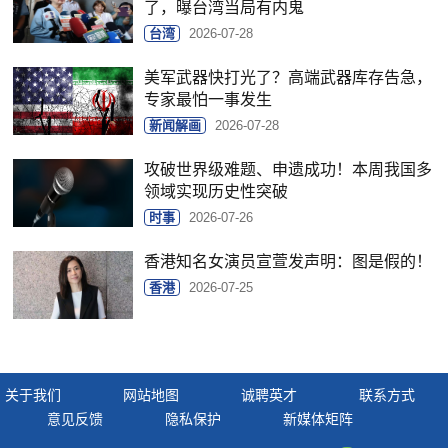
了，曝台湾当局有内鬼
台湾
2026-07-28
美军武器快打光了？高端武器库存告急，
专家最怕一事发生
新闻解画
2026-07-28
攻破世界级难题、申遗成功！本周我国多
领域实现历史性突破
时事
2026-07-26
香港知名女演员宣萱发声明：图是假的！
香港
2026-07-25
关于我们
网站地图
诚聘英才
联系方式
意见反馈
隐私保护
新媒体矩阵