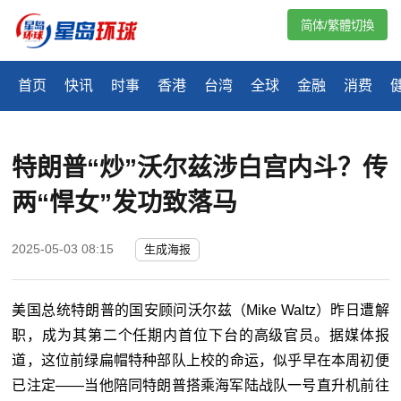
简体/繁體切換
首页
快讯
时事
香港
台湾
全球
金融
消费
特朗普“炒”沃尔兹涉白宫内斗？传
两“悍女”发功致落马
2025-05-03 08:15
生成海报
美国总统特朗普的国安顾问沃尔兹（Mike Waltz）昨日遭解
职，成为其第二个任期内首位下台的高级官员。据媒体报
道，这位前绿扁帽特种部队上校的命运，似乎早在本周初便
已注定——当他陪同特朗普搭乘海军陆战队一号直升机前往