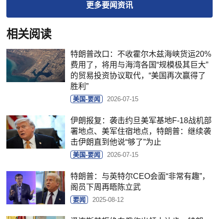
更多
要闻
资讯
相关阅读
特朗普改口：不收霍尔木兹海峡货运20%
费用了，将用与海湾各国“规模极其巨大”
的贸易投资协议取代，“美国再次赢得了
胜利”
美国-要闻
2026-07-15
伊朗报复：袭击约旦美军基地F-18战机部
署地点、美军住宿地点，特朗普：继续袭
击伊朗直到他说“够了”为止
美国-要闻
2026-07-15
特朗普：与英特尔CEO会面“非常有趣”，
阁员下周再晤陈立武
要闻
2025-08-12