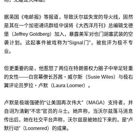
据英国《电邮报》等报道，导致沃尔兹失宠的导火线，固然
是其在一个加密通讯群组中误将《大西洋月刊》总编辑戈德
堡（Jeffrey Goldberg）加入，暴露美军对也门胡塞武装的空
袭计划。这起事件被戏称为“Signal门”，被批评为极不专
业。
但更重要的是，他惹怒了两位在特朗普权力圈子中举足轻重
的女性——白宫幕僚长苏茜・威尔斯（Susie Wiles）与极右
翼评论员罗拉・卢默（Laura Loomer）。
卢默是极端强硬的“让美国再次伟大”（MAGA）支持者，并
自诩为清剿“不忠”官员的斗士。她声称，当沃尔兹落马消息
传出后，她在社交平台声称，沃尔兹是被她拉下来的，是“卢
默行动”（Loomered）的成果。