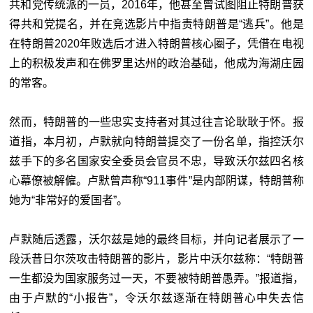
共和党传统派的一员，2016年，他甚至曾试图阻止特朗普获
得共和党提名，并在竞选影片中指责特朗普是“逃兵”。他是
在特朗普2020年败选后才进入特朗普核心圈子，凭借在电视
上的积极发声和在佛罗里达州的政治基础，他成为海湖庄园
的常客。
然而，特朗普的一些忠实支持者对其过往言论耿耿于怀。报
道指，本月初，卢默就向特朗普提交了一份名单，指控沃尔
兹手下的多名国家安全委员会官员不忠，导致沃尔兹四名核
心幕僚被解僱。卢默曾声称“911事件”是内部阴谋，特朗普称
她为“非常好的爱国者”。
卢默随后透露，沃尔兹是她的最终目标，并向记者展示了一
段沃昔日尔茨攻击特朗普的影片，影片中沃尔兹称：“特朗普
一生都没为国家服务过一天，不要被特朗普愚弄。”报道指，
由于卢默的“小报告”，令沃尔兹逐渐在特朗普心中失去信