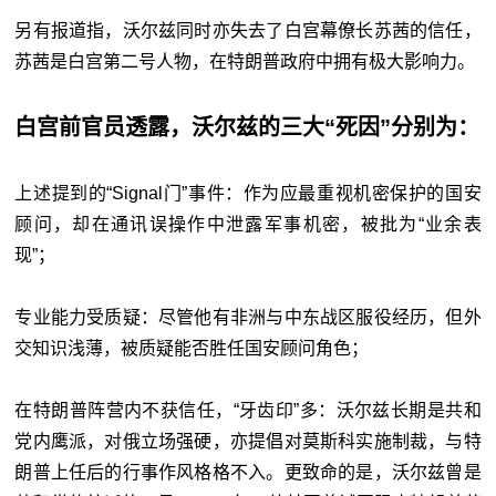
另有报道指，沃尔兹同时亦失去了白宫幕僚长苏茜的信任，
苏茜是白宫第二号人物，在特朗普政府中拥有极大影响力。
白宫前官员透露，沃尔兹的三大“死因”分别为：
上述提到的“Signal门”事件：作为应最重视机密保护的国安
顾问，却在通讯误操作中泄露军事机密，被批为“业余表
现”；
专业能力受质疑：尽管他有非洲与中东战区服役经历，但外
交知识浅薄，被质疑能否胜任国安顾问角色；
在特朗普阵营内不获信任，“牙齿印”多：沃尔兹长期是共和
党内鹰派，对俄立场强硬，亦提倡对莫斯科实施制裁，与特
朗普上任后的行事作风格格不入。更致命的是，沃尔兹曾是