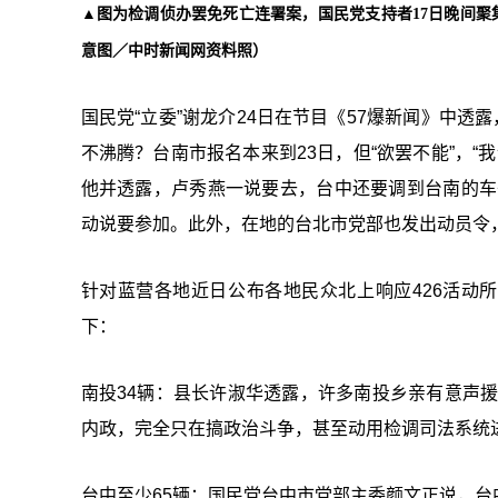
▲图为检调侦办罢免死亡连署案，国民党支持者17日晚间聚
意图／中时新闻网资料照）
国民党“立委”谢龙介24日在节目《57爆新闻》中透
不沸腾？台南市报名本来到23日，但“欲罢不能”，“
他并透露，卢秀燕一说要去，台中还要调到台南的车
动说要参加。此外，在地的台北市党部也发出动员令，每
针对蓝营各地近日公布各地民众北上响应426活动
下：
南投34辆：县长许淑华透露，许多南投乡亲有意声援
内政，完全只在搞政治斗争，甚至动用检调司法系统
台中至少65辆：国民党台中市党部主委颜文正说，台