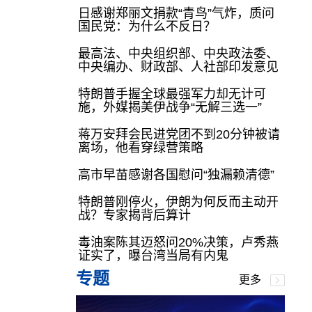
日感谢郑丽文捐款“青鸟”气炸，质问
国民党：为什么不反日？
最高法、中央组织部、中央政法委、
中央编办、财政部、人社部印发意见
特朗普手握全球最强军力却无计可
施，外媒揭美伊战争“无解三选一”
蒋万安拜会民进党团不到20分钟被请
离场，他看穿绿营策略
高市早苗感谢各国慰问“独漏赖清德”
特朗普刚停火，伊朗为何反而主动开
战？专家揭背后算计
毒油案陈其迈怒问20%决策，卢秀燕
证实了，曝台湾当局有内鬼
专题
更多