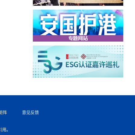
矩阵
意见反馈
引用。
返回顶部