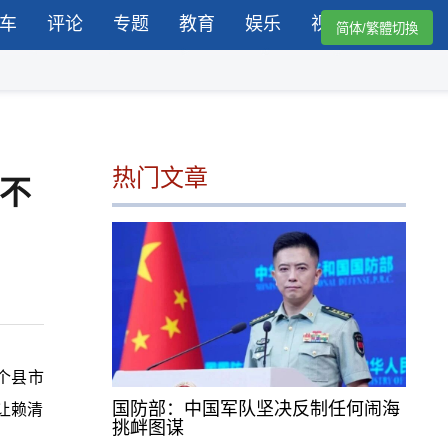
车
评论
专题
教育
娱乐
视频
简体/繁體切換
热门文章
不
个县市
国防部：中国军队坚决反制任何闹海
让赖清
挑衅图谋