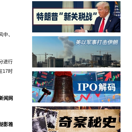
在风中、
分进行
17时
新闻网
胡影雅