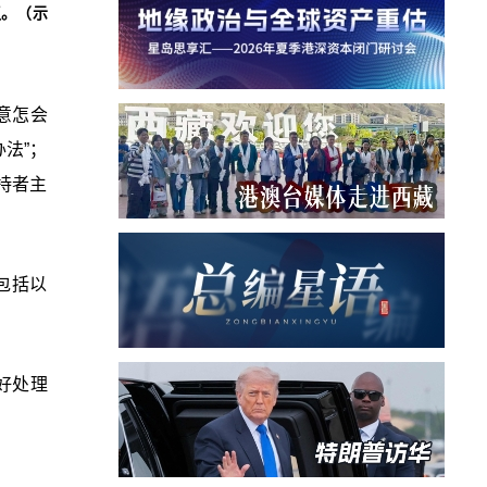
议。（示
意怎会
法”；
持者主
包括以
好处理