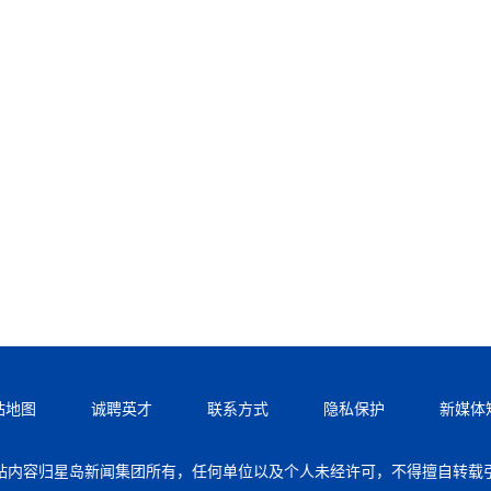
站地图
诚聘英才
联系方式
隐私保护
新媒体
站内容归星岛新闻集团所有，任何单位以及个人未经许可，不得擅自转载