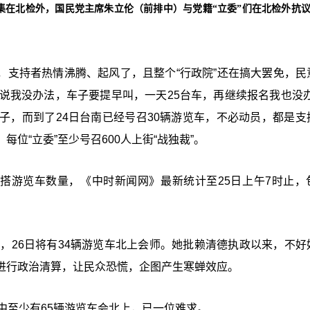
集在北检外，国民党主席朱立伦（前排中）与党籍“立委”们在北检外抗
露，支持者热情沸腾、起风了，且整个“行政院”还在搞大罢免，民
我说我没办法，车子要提早叫，一天25台车，再继续报名我也没办
子，而到了24日台南已经号召30辆游览车，不必动员，都是支
位“立委”至少号召600人上街“战独裁”。
所搭游览车数量，《中时新闻网》最新统计至25日上午7时止，
，26日将有34辆游览车北上会师。她批赖清德执政以来，不好
进行政治清算，让民众恐慌，企图产生寒蝉效应。
中至少有65辆游览车会北上，已一位难求。