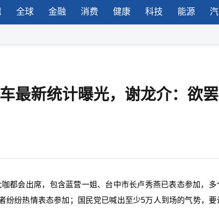
湾
全球
金融
消费
健康
科技
能源
汽
览车最新统计曝光，谢龙介：欲罢
营大咖都会出席，包含蓝营一姐、台中市长卢秀燕已表态参加，多
者纷纷热情表态参加；国民党已喊出至少5万人到场的气势，要