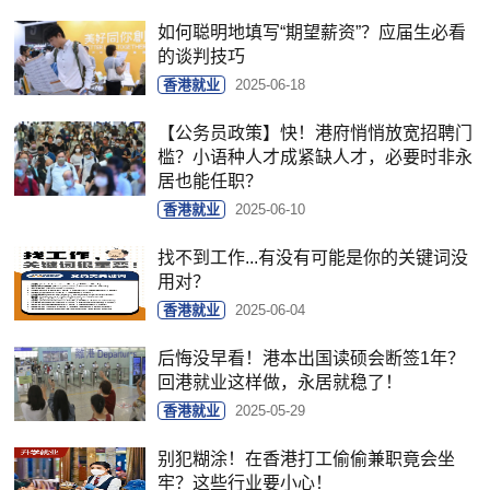
如何聪明地填写“期望薪资”？应届生必看
的谈判技巧
香港就业
2025-06-18
【公务员政策】快！港府悄悄放宽招聘门
槛？小语种人才成紧缺人才，必要时非永
居也能任职？
香港就业
2025-06-10
找不到工作...有没有可能是你的关键词没
用对？
香港就业
2025-06-04
后悔没早看！港本出国读硕会断签1年？
回港就业这样做，永居就稳了！
香港就业
2025-05-29
别犯糊涂！在香港打工偷偷兼职竟会坐
牢？这些行业要小心！