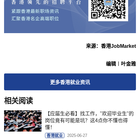
来源：香港JobMarket
编辑︱叶金雅
更多
香港就业
资讯
相关阅读
【应届生必看】找工作，"欢迎毕业生"的
岗位竟有可能是坑？这4点你不懂也得
懂！
香港就业
2025-06-27