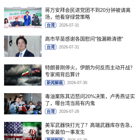
蒋万安拜会民进党团不到20分钟被请离
场，他看穿绿营策略
台湾
2026-07-31
高市早苗感谢各国慰问“独漏赖清德”
台湾
2026-07-31
特朗普刚停火，伊朗为何反而主动开战？
专家揭背后算计
新闻解画
2026-07-30
毒油案陈其迈怒问20%决策，卢秀燕证实
了，曝台湾当局有内鬼
台湾
2026-07-28
美军武器快打光了？高端武器库存告急，
专家最怕一事发生