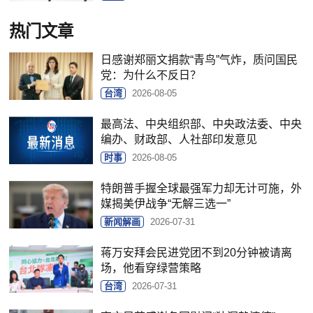
热门文章
日感谢郑丽文捐款“青鸟”气炸，质问国民
党：为什么不反日？
台湾
2026-08-05
最高法、中央组织部、中央政法委、中央
编办、财政部、人社部印发意见
时事
2026-08-05
特朗普手握全球最强军力却无计可施，外
媒揭美伊战争“无解三选一”
新闻解画
2026-07-31
蒋万安拜会民进党团不到20分钟被请离
场，他看穿绿营策略
台湾
2026-07-31