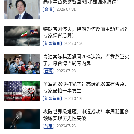
高市早苗感谢各国慰问“独漏赖清德”
台湾
2026-07-31
特朗普刚停火，伊朗为何反而主动开战？
专家揭背后算计
新闻解画
2026-07-30
毒油案陈其迈怒问20%决策，卢秀燕证实
了，曝台湾当局有内鬼
台湾
2026-07-28
美军武器快打光了？高端武器库存告急，
专家最怕一事发生
新闻解画
2026-07-28
攻破世界级难题、申遗成功！本周我国多
领域实现历史性突破
时事
2026-07-26