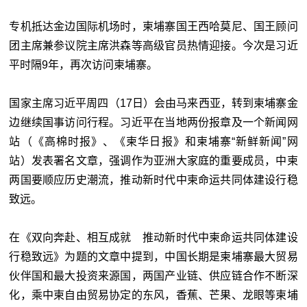
专机抵达金边国际机场时，柬埔寨国王西哈莫尼、国王顾问
团主席兼参议院主席洪森等高级官员热情迎接。今次是习近
平时隔9年，再次访问柬埔寨。
国家主席习近平周四（17日）会由马来西亚，转到柬埔寨金
边继续国事访问行程。习近平在当地两份报章及一个新闻网
站（《高棉时报》、《柬华日报》和柬埔寨“新鲜新闻”网
站）发表署名文章，强调作为亚洲大家庭的重要成员，中柬
两国要顺应历史潮流，推动新时代中柬命运共同体建设行稳
致远。
在《双向奔赴、相互成就 推动新时代中柬命运共同体建设
行稳致远》为题的文章中提到，中国长期是柬埔寨最大贸易
伙伴国和最大投资来源国，两国产业链、供应链合作不断深
化，乘中柬自由贸易协定的东风，香蕉、芒果、龙眼等柬埔