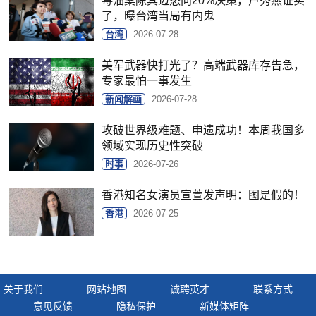
毒油案陈其迈怒问20%决策，卢秀燕证实
了，曝台湾当局有内鬼
台湾
2026-07-28
美军武器快打光了？高端武器库存告急，
专家最怕一事发生
新闻解画
2026-07-28
攻破世界级难题、申遗成功！本周我国多
领域实现历史性突破
时事
2026-07-26
香港知名女演员宣萱发声明：图是假的！
香港
2026-07-25
关于我们
网站地图
诚聘英才
联系方式
意见反馈
隐私保护
新媒体矩阵