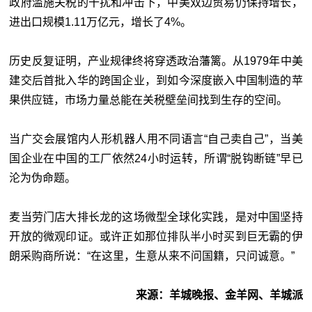
政府滥施关税的干扰和冲击下，中美双边贸易仍保持增长，
进出口规模1.11万亿元，增长了4%。
历史反复证明，产业规律终将穿透政治藩篱。从1979年中美
建交后首批入华的跨国企业，到如今深度嵌入中国制造的苹
果供应链，市场力量总能在关税壁垒间找到生存的空间。
当广交会展馆内人形机器人用不同语言“自己卖自己”，当美
国企业在中国的工厂依然24小时运转，所谓“脱钩断链”早已
沦为伪命题。
麦当劳门店大排长龙的这场微型全球化实践，是对中国坚持
开放的微观印证。或许正如那位排队半小时买到巨无霸的伊
朗采购商所说：“在这里，生意从来不问国籍，只问诚意。”
来源：羊城晚报、金羊网、羊城派