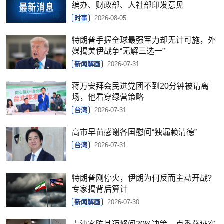
编办、财政部、人社部印发意见
时事
2026-08-05
特朗普手握全球最强军力却无计可施，外
媒揭美伊战争“无解三选一”
新闻解画
2026-07-31
蒋万安拜会民进党团不到20分钟被请离
场，他看穿绿营策略
台湾
2026-07-31
高市早苗感谢各国慰问“独漏赖清德”
台湾
2026-07-31
特朗普刚停火，伊朗为何反而主动开战？
专家揭背后算计
新闻解画
2026-07-30