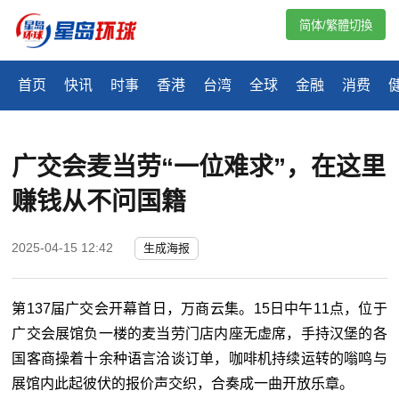
简体/繁體切換
首页
快讯
时事
香港
台湾
全球
金融
消费
广交会麦当劳“一位难求”，在这里
赚钱从不问国籍
2025-04-15 12:42
生成海报
第137届广交会开幕首日，万商云集。15日中午11点，位于
广交会展馆负一楼的麦当劳门店内座无虚席，手持汉堡的各
国客商操着十余种语言洽谈订单，咖啡机持续运转的嗡鸣与
展馆内此起彼伏的报价声交织，合奏成一曲开放乐章。