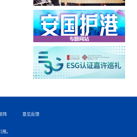
矩阵
意见反馈
引用。
返回顶部