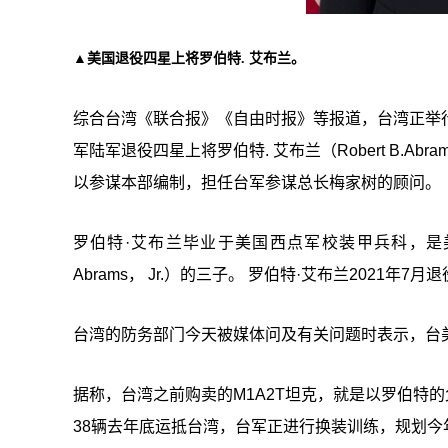
▲美国退役四星上将罗伯特. 艾布兰。
综合台湾《联合报》《自由时报》等报道，台湾正举
军陆军退役四星上将罗伯特. 艾布兰（Robert B.Abr
以参谋本部编制，担任台军参谋总长梅家树的顾问。
罗伯特·艾布兰毕业于美国西点军校装甲兵科，是美国陆军
Abrams， Jr.）的三子。 罗伯特·艾布兰2021年7月
台湾的防务部门今天被媒体问及有关问题时表示，台
据称，台湾之前购卖的M1A2T坦克，就是以罗伯特的
38辆去年底运抵台湾，台军正进行换装训练，规划