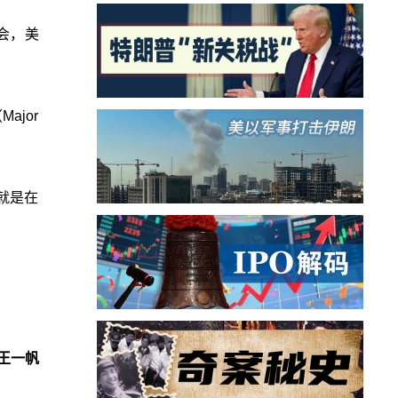
会，美
jor
就是在
王一帆