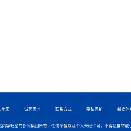
站地图
诚聘英才
联系方式
隐私保护
新媒体
站内容归星岛新闻集团所有，任何单位以及个人未经许可，不得擅自转载