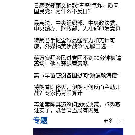
日感谢郑丽文捐款“青鸟”气炸，质问
国民党：为什么不反日？
最高法、中央组织部、中央政法委、
中央编办、财政部、人社部印发意见
特朗普手握全球最强军力却无计可
施，外媒揭美伊战争“无解三选一”
蒋万安拜会民进党团不到20分钟被请
离场，他看穿绿营策略
高市早苗感谢各国慰问“独漏赖清德”
特朗普刚停火，伊朗为何反而主动开
战？专家揭背后算计
毒油案陈其迈怒问20%决策，卢秀燕
证实了，曝台湾当局有内鬼
专题
更多