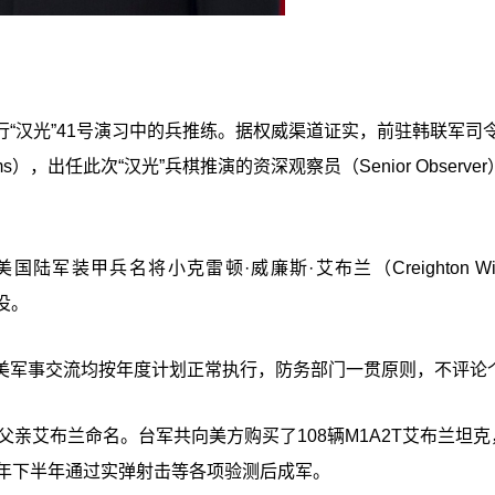
行
“汉光”
41号演习中的兵推练。据权威渠道证实，前驻韩联军司
ams），出任此次
“汉光”
兵棋推演的资深观察员（Senior Observe
装甲兵名将小克雷顿·威廉斯·艾布兰（Creighton Will
退役。
美军事交流均按年度计划正常执行，防务部门一贯原则，不评论
父亲艾布兰命名。台军共向美方购买了108辆M1A2T艾布兰坦克
今年下半年通过实弹射击等各项验测后成军。