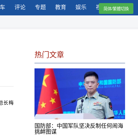
车
评论
专题
教育
娱乐
视频
简体/繁體切換
热门文章
总长梅
国防部：中国军队坚决反制任何闹海
挑衅图谋