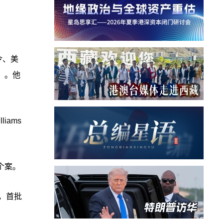
令、美
r）。他
iams
个案。
，首批