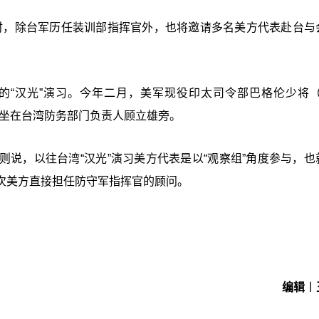
时，除台军历任装训部指挥官外，也将邀请多名美方代表赴台与
“汉光”演习。今年二月，美军现役印太司令部巴格伦少将（Ma
曾被媒体披露坐在台湾防务部门负责人顾立雄旁。
说，以往台湾“汉光”演习美方代表是以“观察组”角度参与，也
次美方直接担任防守军指挥官的顾问。
编辑︱