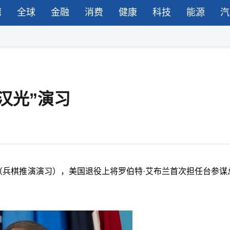
湾
全球
金融
消费
健康
科技
能源
汽
汉光”演习
推（兵棋推演演习），美国退役上将罗伯特·艾布兰首次担任台参谋
。