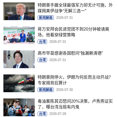
特朗普手握全球最强军力却无计可施，外
媒揭美伊战争“无解三选一”
新闻解画
2026-07-31
蒋万安拜会民进党团不到20分钟被请离
场，他看穿绿营策略
台湾
2026-07-31
高市早苗感谢各国慰问“独漏赖清德”
台湾
2026-07-31
特朗普刚停火，伊朗为何反而主动开战？
专家揭背后算计
新闻解画
2026-07-30
毒油案陈其迈怒问20%决策，卢秀燕证实
了，曝台湾当局有内鬼
台湾
2026-07-28