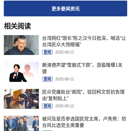
更多
要闻
资讯
相关阅读
台湾网红“馆长”陈之汉今日抵深，喊话“让
台湾民众大饱眼福”
要闻
2025-08-12
赖清德声望“雪崩式下跌”，游盈隆曝1关
键
要闻
2025-08-12
民众党痛批台“高院”，驳回柯文哲抗告理
由“复制贴上”
要闻
2025-08-12
被问及是否参选国民党主席，卢秀燕：防
台风比选党主席重要