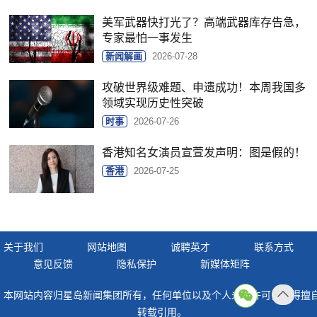
美军武器快打光了？高端武器库存告急，
专家最怕一事发生
新闻解画
2026-07-28
攻破世界级难题、申遗成功！本周我国多
领域实现历史性突破
时事
2026-07-26
香港知名女演员宣萱发声明：图是假的！
香港
2026-07-25
关于我们
网站地图
诚聘英才
联系方式
意见反馈
隐私保护
新媒体矩阵
本网站内容归星岛新闻集团所有，任何单位以及个人未经许可，不得擅
返回
转载引用。