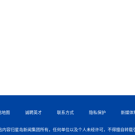
站地图
诚聘英才
联系方式
隐私保护
新媒体
站内容归星岛新闻集团所有，任何单位以及个人未经许可，不得擅自转载