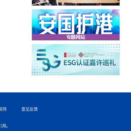
矩阵
意见反馈
引用。
返回顶部