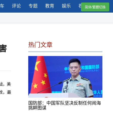
车
评论
专题
教育
娱乐
视频
简体/繁體切換
热门文章
害
战，美
效，最
国防部：中国军队坚决反制任何闹海
挑衅图谋