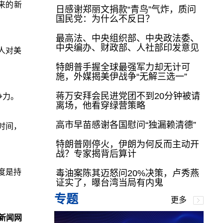
以来的新
日感谢郑丽文捐款“青鸟”气炸，质问
国民党：为什么不反日？
最高法、中央组织部、中央政法委、
中央编办、财政部、人社部印发意见
人对美
特朗普手握全球最强军力却无计可
施，外媒揭美伊战争“无解三选一”
蒋万安拜会民进党团不到20分钟被请
争力。
离场，他看穿绿营策略
高市早苗感谢各国慰问“独漏赖清德”
时间，
特朗普刚停火，伊朗为何反而主动开
战？专家揭背后算计
度是持
毒油案陈其迈怒问20%决策，卢秀燕
证实了，曝台湾当局有内鬼
专题
更多
新闻网