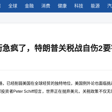
湾
全球
金融
消费
健康
科技
能源
汽
街急疯了，特朗普关税战自伤2要
格，已经削弱美国在全球经贸的独特地位，美国例外论也面临挑
深投资者
Peter Schiff
坦言，世界正在抛弃美元，关税政策不仅无