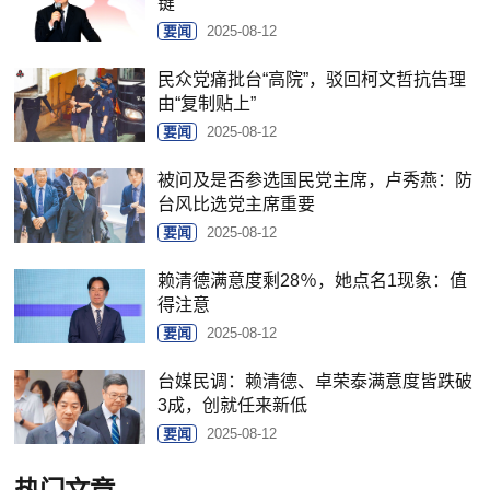
键
要闻
2025-08-12
民众党痛批台“高院”，驳回柯文哲抗告理
由“复制贴上”
要闻
2025-08-12
被问及是否参选国民党主席，卢秀燕：防
台风比选党主席重要
要闻
2025-08-12
赖清德满意度剩28％，她点名1现象：值
得注意
要闻
2025-08-12
台媒民调：赖清德、卓荣泰满意度皆跌破
3成，创就任来新低
要闻
2025-08-12