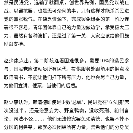
然是民进党，选输了就翻桌，创世界先例，国民党以战止
战、以罢抗罢，也是无可奈何的事，只有这样才能杀杀民进
党的嚣张锐气。在缺乏资源下，完成罢免绿委的第一阶段连
署很不容易，青年团体靠自己的力量边做边学，承受极大压
力，虽然有各种波折，还是过了第一关，大家应该给他们鼓
励跟支持。
赵少康点出，第二阶段连署困难很多，需要10%的选民参
与，国民党应该动员所有民代，提供服务处跟能用的据点收
取连署书，不能让他们扛下所有压力，他也会尽自己力量，
为他们宣讲、催票，当他们的后盾。
赵少康认为，赖清德即使是少数“
总统”，民进党在“立法院”席
次没过半，还是恣意妄为、野蛮鸭霸，没收死刑、箝制言
论、司法不公……，他们无法修宪罢免赖清德，也罢不掉不
分区的柯建铭，那就必须团结所有力量，罢免他们的分身吴