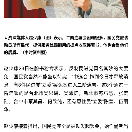
▲资深媒体人赵少康（图）表示，二阶连署会困难很多，国民党应该
动员所有民代，提供服务处跟能用的据点收取连署书，他也会当他们
的后盾。（中时资料照）
赵少康28日在脸书粉专表示，反制民进党莫名其妙的大罢
免，国民党当然不能坐以待毙，“
中选会”拖到今日才释放消
息，有8件民进党“立委”罢免案进入二阶连署。这8个通过一
阶连署的是台北市吴思瑶、吴沛忆，新北市苏巧慧、张宏
陆，台中市蔡其昌、何欣纯，还有原住民“立委”陈莹、伍丽
华。
赵少康接着指出，国民党完全是被动发起罢免，始作俑者当