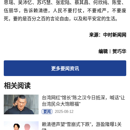
思瑶、吴沛忆、苏巧慧、张宏陆、蔡其昌、何欣纯、陈莹、
伍丽华，告诉赖清德，人民不要打仗，不要戒严，不要废
死，要的是百分之百的言论自由，以及和平安定的生活。
来源：中时新闻网
编辑︱贺巧华
更多
要闻
资讯
相关阅读
台湾网红“馆长”陈之汉今日抵深，喊话“让
台湾民众大饱眼福”
要闻
2025-08-12
赖清德声望“雪崩式下跌”，游盈隆曝1关