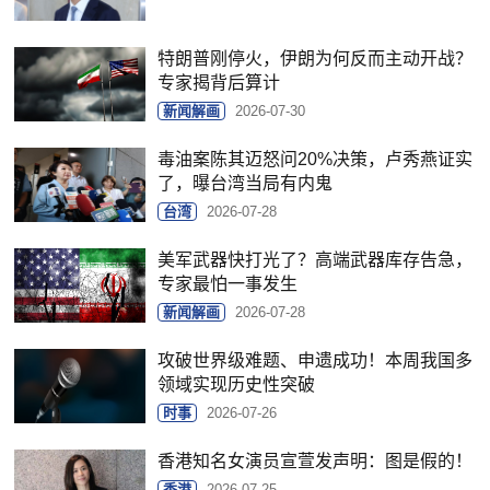
特朗普刚停火，伊朗为何反而主动开战？
专家揭背后算计
新闻解画
2026-07-30
毒油案陈其迈怒问20%决策，卢秀燕证实
了，曝台湾当局有内鬼
台湾
2026-07-28
美军武器快打光了？高端武器库存告急，
专家最怕一事发生
新闻解画
2026-07-28
攻破世界级难题、申遗成功！本周我国多
领域实现历史性突破
时事
2026-07-26
香港知名女演员宣萱发声明：图是假的！
香港
2026-07-25