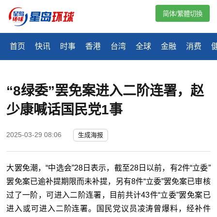
简体/繁體切換
首页
快讯
时事
香港
台湾
全球
金融
消费
“8绿委”罢免案进入二阶连署，赵
少康喊话国民党1事
2025-03-29 08:06
生成海报
大罢免潮，“中选会”28日表示，截至28日以前，有2件“立委”
罢免案已逾补提期限而未补提，另有8件“立委”罢免案已审核
过了一阶，可进入二阶连署，目前共计43件“立委”罢免案已
进入或可进入二阶连署。国民党议员凌涛曾爆料，经补件