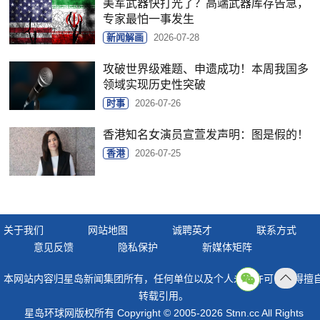
美军武器快打光了？高端武器库存告急，
专家最怕一事发生
新闻解画
2026-07-28
攻破世界级难题、申遗成功！本周我国多
领域实现历史性突破
时事
2026-07-26
香港知名女演员宣萱发声明：图是假的！
香港
2026-07-25
关于我们
网站地图
诚聘英才
联系方式
意见反馈
隐私保护
新媒体矩阵
本网站内容归星岛新闻集团所有，任何单位以及个人未经许可，不得擅
返回
转载引用。
顶部
星岛环球网版权所有 Copyright © 2005-2026 Stnn.cc All Rights