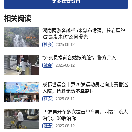
更多
社会
资讯
相关阅读
湖南两游客越栏5米瀑布滑落，撞岩壁堕
潭“毫发未伤”原因曝光
社会
2025-08-12
“外卖员摸前台姑娘的脸”，警方介入
社会
2025-08-12
成都世运会｜意29岁运动员定向比赛昏迷
入院，抢救无效不幸离世
社会
2025-08-12
19岁男开车多次撞击单车男，叫嚣：没人
治你，00后治你
社会
2025-08-12