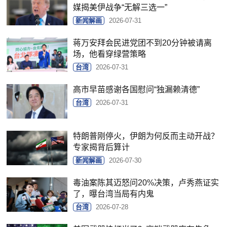
媒揭美伊战争“无解三选一”
新闻解画
2026-07-31
蒋万安拜会民进党团不到20分钟被请离
场，他看穿绿营策略
台湾
2026-07-31
高市早苗感谢各国慰问“独漏赖清德”
台湾
2026-07-31
特朗普刚停火，伊朗为何反而主动开战？
专家揭背后算计
新闻解画
2026-07-30
毒油案陈其迈怒问20%决策，卢秀燕证实
了，曝台湾当局有内鬼
台湾
2026-07-28