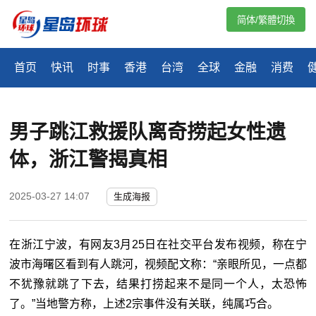
简体/繁體切換
首页
快讯
时事
香港
台湾
全球
金融
消费
男子跳江救援队离奇捞起女性遗
体，浙江警揭真相
2025-03-27 14:07
生成海报
在浙江宁波，有网友3月25日在社交平台发布视频，称在宁
波市海曙区看到有人跳河，视频配文称：“亲眼所见，一点都
不犹豫就跳了下去，结果打捞起来不是同一个人，太恐怖
了。”当地警方称，上述2宗事件没有关联，纯属巧合。